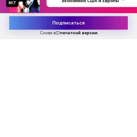
экономики США и Европы
№7
поколения. Amazon, Oracle, OpenAI и другие
компании в секторе искусственного
интеллекта (AI) заключают долгосрочные
Подписаться
контракты на поставки электроэнергии. Т.е. все
Месяц подписки
Попробовать
участники «интеллектуальной» революции
бесплатно
Снова в
печатной версии
стремятся обеспечить себя энергией на годы
вперед, причем, с учетом расширения.
В разговорах о дата-центрах IT-компании
сейчас говорят не столько о процессорах и
серверах, сколько о мега- и гигаваттах
энергии, которые понадобятся для их работы.
В обеспечение дата-центров необходимой
энергией, т.е. в «интеллектуальную»
инфраструктуру Microsoft, Amazon, Google,
Oracle, OpenAI и многие другие
технологические компании ежегодно
вкладывают сейчас сотни миллиардов