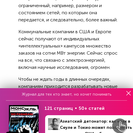
ограниченный, например, размером и
состоянием сетей, по которым она
передается, и следовательно, более важный.
Коммунальные компании в США и Европе
сейчас получают от индивидуальных
«интеллектуальных» кампусов множество
заказов на сотни МВт энергии. Сейчас спрос
на все, что связано с электроэнергией,
включая научные исследования, огромен.
Чтобы не ждать годы в длинных очередях,
компаниям приходится разрабатывать новые
корпоративные стратегии. Для обеспечения
Журнал для тех кто знает, но хочет понимать
своих дата-центров энергией Microsoft,
например, помогает вновь запустить атомную
121 страниц
50+ статей
электростанцию «Три-Майл-Айленд». Google
Азиатский детонатор: как крах в
подписал несколько соглашений, связанных с
Сеуле и Токио может похоронить
развитием атомной энергетики нового