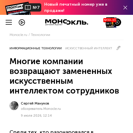
Новый печатный номер уже в
№7
продаже!
№30-33
№7
Monocle.ru
Технологии
ИНФОРМАЦИОННЫЕ ТЕХНОЛОГИИ
ИСКУССТВЕННЫЙ ИНТЕЛЛЕКТ
Многие компании
возвращают замененных
искусственным
интеллектом сотрудников
Сергей Мануков
обозреватель Monocle.ru
9 июля 2026, 12:14
Среди тех, кто разочаровался в