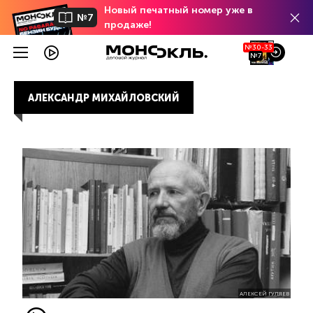
Новый печатный номер уже в
№7
продаже!
№30-33
№7
АЛЕКСАНДР МИХАЙЛОВСКИЙ
АЛЕКСЕЙ ГУЛЯЕВ