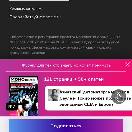
Рекламодателям
Посодействуй Monocle.ru
Свидетельство о регистрации средства массовой информации Эл
№ ФС77-87108 от 26 марта 2024 г. Выдано Федеральной службой
по надзору в сфере массовых коммуникаций, связи и охраны
культурного наследия
Журнал для тех кто знает, но хочет понимать
© 2017—2026 АНО «Творческий коллектив Эксперт»
Политика конфиденциальности
121 страниц
50+ статей
Условия использования материалов
Согласие на обработку персональных данных
Азиатский детонатор: как крах в
Сеуле и Токио может похоронить
экономики США и Европы
№7
На информационном ресурсе применяются
Подписаться
рекомендательные технологии