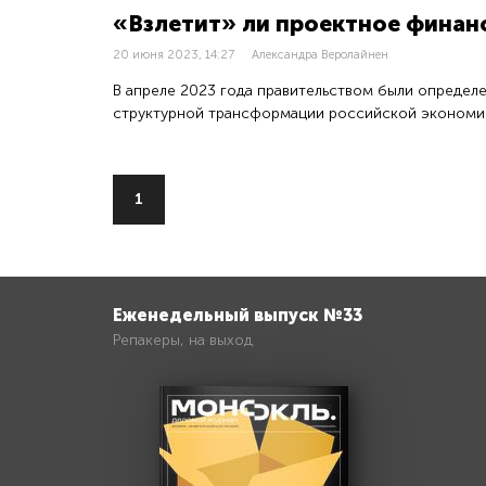
«Взлетит» ли проектное финан
20 июня 2023, 14:27
Александра Веролайнен
В апреле 2023 года правительством были определ
структурной трансформации российской экономи
1
Еженедельный выпуск №33
Репакеры, на выход