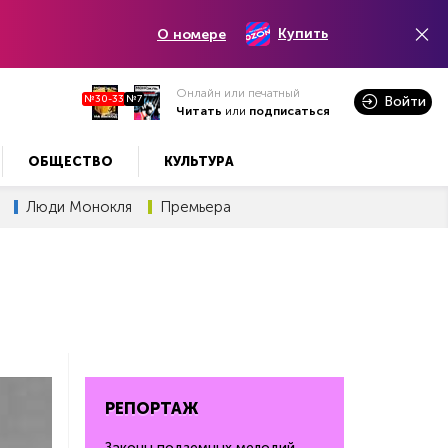
Купить
О номере
Онлайн или печатный
№30-33
№7
Войти
Читать
или
подписаться
ОБЩЕСТВО
КУЛЬТУРА
Люди Монокля
Премьера
РЕПОРТАЖ
Законы подземных мелодий