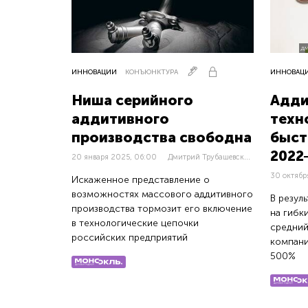
ДМ
ИННОВАЦИИ
КОНЪЮНКТУРА
ИННОВАЦ
Ниша серийного
Адди
аддитивного
техн
производства свободна
быст
2022
Д
митрий Трубашевский
,
20 января 2025, 06:00
Павел Биленк
30 октябр
Искаженное представление о
возможностях массового аддитивного
В резул
производства тормозит его включение
на гибк
в технологические цепочки
средний
российских предприятий
компани
500%