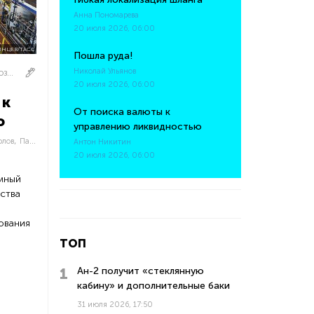
Анна Пономарева
20 июля 2026, 06:00
ИНЦЕВ/ТАСС
Пошла руда!
Николай Ульянов
БУМ ИМПОРТОЗАМЕЩЕНИЯ
20 июля 2026, 06:00
 к
От поиска валюты к
ю
управлению ликвидностью
,
,
,
олов
Павел Биленко
Дмитрий Курлов
Виктор Камчаткин
Антон Никитин
20 июля 2026, 06:00
мный
ства
ования
ТОП
Ан-2 получит «стеклянную
кабину» и дополнительные баки
31 июля 2026, 17:50