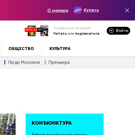
Купить
О номере
Онлайн или печатный
№30-33
№7
Войти
Читать
или
подписаться
ОБЩЕСТВО
КУЛЬТУРА
Люди Монокля
Премьера
КОНЪЮНКТУРА
Гибкая локализация шланга