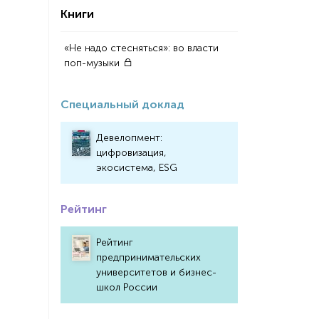
Книги
«Не надо стесняться»: во власти
поп-музыки
Специальный доклад
Девелопмент:
цифровизация,
экосистема, ESG
Рейтинг
Рейтинг
предпринимательских
университетов и бизнес-
школ России