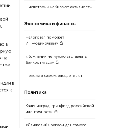
ятий.
Циклотроны набирают активность
овой
Экономика и финансы
н,
Налоговая поможет
ИП-«одиночкам»
ию в
ерную
«Компании не нужно заставлять
я на
банкротиться»
 этом
Пенсия в самом расцвете лет
Индии в
ется к
Политика
Калининград: гринфилд российской
идентичности
«Движовый» регион для самого
ными