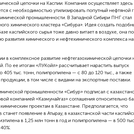
ической цепочки на Каспии. Компания осуществляет здесь
ается с необходимостью утилизировать попутный нефтяной г
 химической промышленности. В Западной Сибири ПНГ стал
ого химического кластера «Сибура». Идея создать подобн
азе каспийского сырья тоже давно витает в воздухе, она п
гию развития химического и нефтехимического комплекса на
ии в комплексное развитие нефтегазохимической цепочки 
й. По ее итогам «ЛУКойл» рассчитывает нарастить выпуск
 405 тыс. тонн, полипропилена — с 80 до 120 тыс., а также
родукции, в том числе с видами на экспортные поставки.
химической промышленности «Сибур» подписал с казахстан
вой компанией «Казмунайгаз» соглашения относительно б
химическим проектам в Казахстане. Предполагается, что
 станет появление в Атырау, в казахстанской части каспий
этилена в 1,25 млн тонн в год и полипропилена — в 500 тыс
 40%.