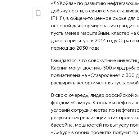
«ЛУКойла» по развитию нефтегазохим
добычу нефти, в связи с чем сталкив
(ПНГ), в общем-то ценное сырье для
основой для формирования грандиозн
пусть менее масштабный, кластер на б
даже в принятую в 2014 году Страте
период до 2030 года.
Ожидается, что совокупные инвестиц
Каспии могут достичь 300 млрд рубле
полиэтилена на «Ставролене» с 300 до
расширить ассортимент выпускаемой п
В свою очередь, лидер российской 
фондом «Самрук-Казына» и нефтегазо
условий сотрудничества по нефтегазо
результатом реализации этих проектов
бассейна, мощностей по выпуску поли
«Сибур» в обоих проектах получит по