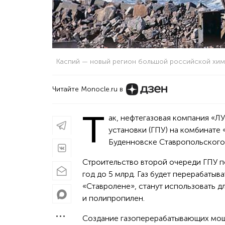
Каспий — новый регион большой российской хи
Читайте Monocle.ru в
Т
ак, нефтегазовая компания «Л
установки (ГПУ) на комбинате
Буденновске Ставропольского 
Строительство второй очереди ГПУ по
год до 5 млрд. Газ будет перерабатыва
«Ставролене», станут использовать д
и полипропилен.
Создание газоперерабатывающих мощ