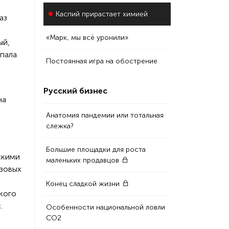
Каспий прирастает химией
аз
«Марк, мы всё уронили»
ый,
опала
Постоянная игра на обострение
Русский бизнес
на
Анатомия пандемии или тотальная
слежка?
Большие площадки для роста
скими
маленьких продавцов
азовых
Конец сладкой жизни
ского
.
Особенности национальной ловли
СО2