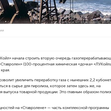
ФОТО ЮРИЯ БЕЛОЗЕРОВА И В.ЗЛЕНКО /ФОТОХР
мии
УКойл» начала строить вторую очередь газоперерабатываю
 «Ставролен» (100-процентная химическая «дочка» «ЛУКойла
края.
зволит увеличить переработку газа с нынешних 2,2 кубомет
ться в сырье для пиролиза, которое затем здесь же, на
ля выпуска товарной продукции. Это главным образом поли
ностей на «Ставролене» — часть комплексной программы