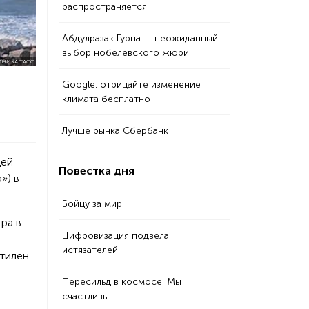
распространяется
Абдулразак Гурна — неожиданный
выбор нобелевского жюри
ОНИКА ТАСС
Google: отрицайте изменение
климата бесплатно
Лучше рынка Сбербанк
щей
Повестка дня
») в
Бойцу за мир
ра в
Цифровизация подвела
истязателей
этилен
Пересильд в космосе! Мы
счастливы!