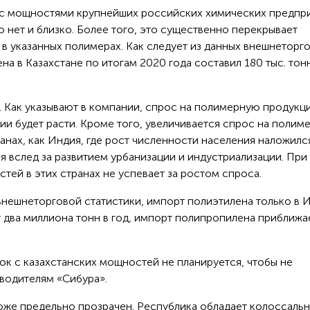
с мощностями крупнейших российских химических предпри
 нет и близко. Более того, это существенно перекрывает
 указанных полимерах. Как следует из данных внешнеторг
а в Казахстане по итогам 2020 года составил 180 тыс. тон
. Как указывают в компании, спрос на полимерную продукц
ии будет расти. Кроме того, увеличивается спрос на полим
анах, как Индия, где рост численности населения наложилс
 вслед за развитием урбанизации и индустриализации. При
ей в этих странах не успевает за ростом спроса.
 внешнеторговой статистики, импорт полиэтилена только в 
 два миллиона тонн в год, импорт полипропилена приближа
ок с казахстанских мощностей не планируется, чтобы не
водителям «Сибура».
тоже предельно прозрачен. Республика обладает колоссаль