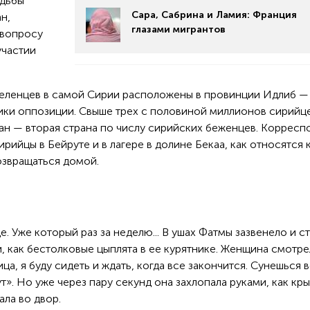
удьбы
Сара, Сабрина и Ламия: Франция
н,
глазами мигрантов
 вопросу
участии
еленцев в самой Сирии расположены в провинции Идлиб —
вики оппозиции. Свыше трех с половиной миллионов сирийц
ван — вторая страна по числу сирийских беженцев. Корресп
ирийцы в Бейруте и в лагере в долине Бекаа, как относятся 
озвращаться домой.
. Уже который раз за неделю... В ушах Фатмы зазвенело и ст
, как бестолковые цыплята в ее курятнике. Женщина смотре
ица, я буду сидеть и ждать, когда все закончится. Сунешься 
». Но уже через пару секунд она захлопала руками, как кр
ла во двор.