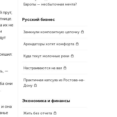
Европы — несбыточная мечта?
й прут,
тнице.
Русский бизнес
а их не
и
Замкнули композитную цепочку
дут
Арендаторы хотят комфорта
 решил:
Куда текут молочные реки
Настраиваются на вал
сь, —
Практичная капсула из Ростова-на-
ба они
Дону
,
Экономика и финансы
 и она
анье
Жить без отчета