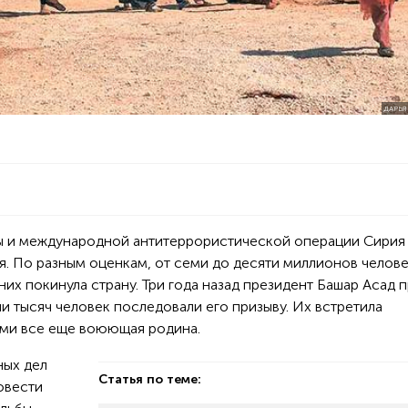
ДАРЬЯ
ны и международной антитеррористической операции Сирия
я. По разным оценкам, от семи до десяти миллионов челов
них покинула страну. Три года назад президент Башар Асад 
и тысяч человек последовали его призыву. Их встретила
тами все еще воюющая родина.
ных дел
Статья по теме:
овести