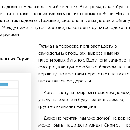
ль долины Бекаа и лагеря беженцев. Эти громады как будто
евольно стали пленниками ливанских горных хребтов. Никто 
янется так надолго. Домишки, сколоченные из досок и обтян
. Между ними тянутся веревки, на которых сушится одежда, 
и руками.
Фатма на терраске поливает цветы в
самодельных горшках, вырезанных из
енцы из Сирии
пластиковых бутылок. Вдруг она замирает 
смотрит, как тучное облако брюхом цепля
вершину, но все-таки перелетает на ту сто
где осталась ее деревня.
— Когда наступит мир, мы приедем домой,
упаду на колени и буду целовать землю, —
грустно вздыхает женщина.
— Даже не мечтай: мы уже домой не верн
может быть, наши дети увидят Сирию, — в