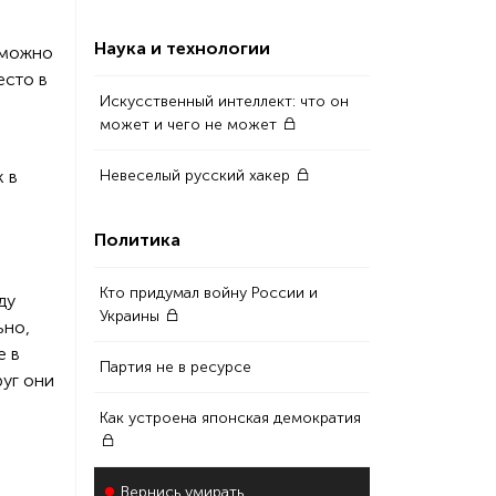
Наука и технологии
а можно
есто в
Искусственный интеллект: что он
может и чего не может
к в
Невеселый русский хакер
Политика
Кто придумал войну России и
ду
Украины
ьно,
е в
Партия не в ресурсе
руг они
Как устроена японская демократия
Вернись умирать