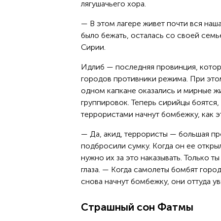
лягушачьего хора.
— В этом лагере живет почти вся наша
было бежать, осталась со своей семь
Сирии.
Идлиб — последняя провинция, котора
городов противники режима. При этом
одном капкане оказались и мирные ж
группировок. Теперь сирийцы боятся,
террористами начнут бомбежку, как э
— Да, акид, террористы — большая п
подбросили сумку. Когда он ее открыл
нужно их за это наказывать. Только 
глаза. — Когда самолеты бомбят города
снова начнут бомбежку, они оттуда ув
Страшный сон Фатмы