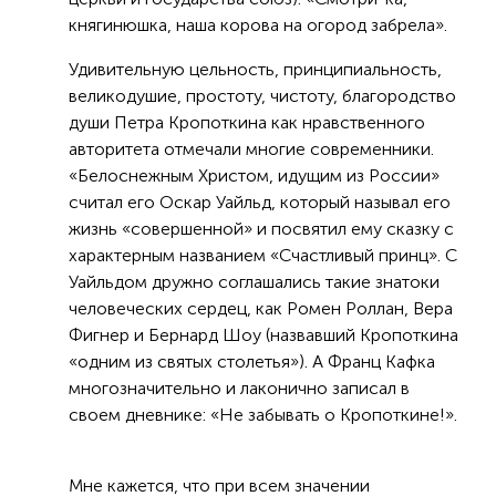
княгинюшка, наша корова на огород забрела».
Удивительную цельность, принципиальность,
великодушие, простоту, чистоту, благородство
души Петра Кропоткина как нравственного
авторитета отмечали многие современники.
«Белоснежным Христом, идущим из России»
считал его Оскар Уайльд, который называл его
жизнь «совершенной» и посвятил ему сказку с
характерным названием «Счастливый принц». С
Уайльдом дружно соглашались такие знатоки
человеческих сердец, как Ромен Роллан, Вера
Фигнер и Бернард Шоу (назвавший Кропоткина
«одним из святых столетья»). А Франц Кафка
многозначительно и лаконично записал в
своем дневнике: «Не забывать о Кропоткине!».
Мне кажется, что при всем значении