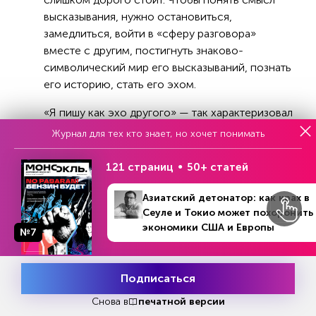
высказывания, нужно остановиться,
замедлиться, войти в «сферу разговора»
вместе с другим, постигнуть знаково-
символический мир его высказываний, познать
его историю, стать его эхом.
«Я пишу как эхо другого» — так характеризовал
в одном из писем к невесте Наталье
Журнал для тех кто знает, но хочет понимать
Константиновне Гучковой свою манеру
общения русский философ Густав Густавович
121 страниц
50+ статей
Шпет (1879–1937). Это выражение
характеризует и стиль его философствования.
Азиатский детонатор: как крах в
Сеуле и Токио может похоронить
Я бы даже сказала, что эта фраза — ключевая
экономики США и Европы
для всей русской философии, откликающейся
№7
№30-33 (1262)
В номере
на рассуждения западных мыслителей, с одной
25 июля - 21 августа 2022
стороны, и старательно вслушивающейся в
Подписаться
речения восточных мудрецов — с другой. И в
Месяц подписки
Попробовать
этом непрерывном «разговоре» она пытается
бесплатно
Снова в
печатной версии
понять самое себя, улавливая свое культурное