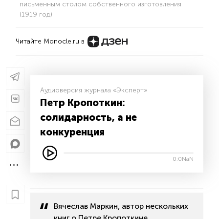
письменным столом собственного изготовления
(1919 год)
Читайте Monocle.ru в
Аудиоверсия журнала «Эксперт»
Петр Кропоткин:
солидарность, а не
конкуренция
0:0NaN
Вячеслав Маркин, автор нескольких
книг о Петре Кропоткине,