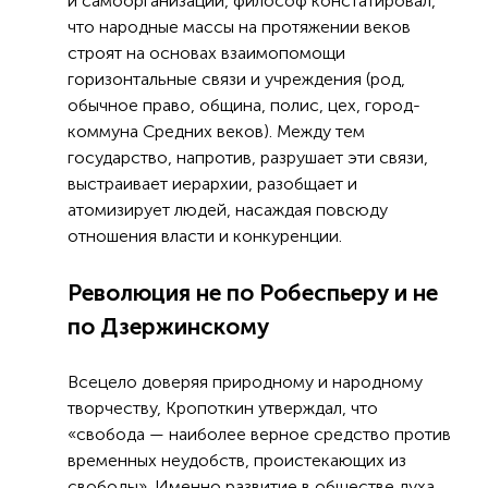
и самоорганизации, философ констатировал,
что народные массы на протяжении веков
строят на основах взаимопомощи
горизонтальные связи и учреждения (род,
обычное право, община, полис, цех, город-
коммуна Средних веков). Между тем
государство, напротив, разрушает эти связи,
выстраивает иерархии, разобщает и
атомизирует людей, насаждая повсюду
отношения власти и конкуренции.
Революция не по Робеспьеру и не
по Дзержинскому
Всецело доверяя природному и народному
творчеству, Кропоткин утверждал, что
«свобода — наиболее верное средство против
временных неудобств, проистекающих из
свободы». Именно развитие в обществе духа