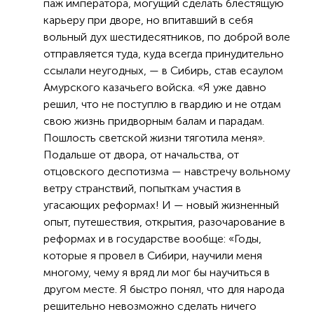
паж императора, могущий сделать блестящую
карьеру при дворе, но впитавший в себя
вольный дух шестидесятников, по доброй воле
отправляется туда, куда всегда принудительно
ссылали неугодных, — в Сибирь, став есаулом
Амурского казачьего войска. «Я уже давно
решил, что не поступлю в гвардию и не отдам
свою жизнь придворным балам и парадам.
Пошлость светской жизни тяготила меня».
Подальше от двора, от начальства, от
отцовского деспотизма — навстречу вольному
ветру странствий, попыткам участия в
угасающих реформах! И — новый жизненный
опыт, путешествия, открытия, разочарование в
реформах и в государстве вообще: «Годы,
которые я провел в Сибири, научили меня
многому, чему я вряд ли мог бы научиться в
другом месте. Я быстро понял, что для народа
решительно невозможно сделать ничего