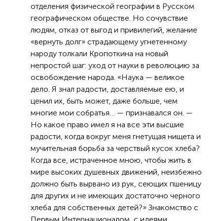
отделения физической географии в Русском
географическом обществе. Но сочувствие
людям, отказ от выгод и привилегий, желание
«вернуть долг» страдающему угнетенному
народу толкали Кропоткина на новый
непростой шаг: уход от науки в революцию за
освобождение народа. «Наука — великое
дело. Я знал радости, доставляемые ею, и
ценил их, быть может, даже больше, чем
многие мои собратья… — признавался он. —
Но какое право имел я на все эти высшие
радости, когда вокруг меня гнетущая нищета и
мучительная борьба за черствый кусок хлеба?
Когда все, истраченное мною, чтобы жить в
мире высоких душевных движений, неизбежно
должно быть вырвано из рук, сеющих пшеницу
для других и не имеющих достаточно черного
хлеба для собственных детей?» Знакомство с
Первым Интернационалом, с идеями