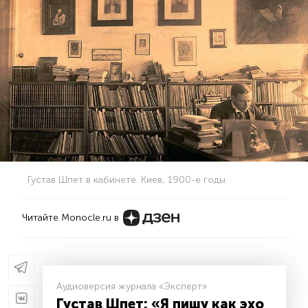
Густав Шпет в кабинете. Киев, 1900-е годы
Читайте Monocle.ru в
Аудиоверсия журнала «Эксперт»
Густав Шпет: «Я пишу как эхо