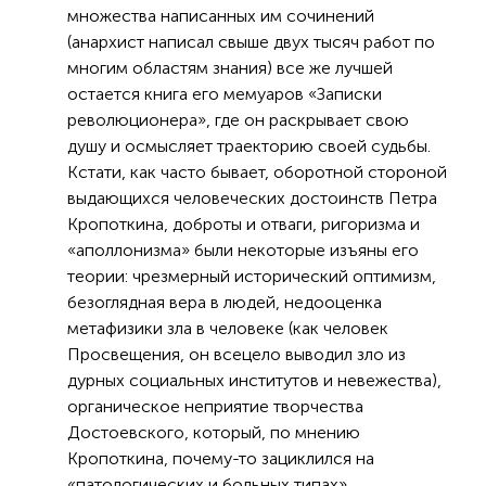
множества написанных им сочинений
(анархист написал свыше двух тысяч работ по
многим областям знания) все же лучшей
остается книга его мемуаров «Записки
революционера», где он раскрывает свою
душу и осмысляет траекторию своей судьбы.
Кстати, как часто бывает, оборотной стороной
выдающихся человеческих достоинств Петра
Кропоткина, доброты и отваги, ригоризма и
«аполлонизма» были некоторые изъяны его
теории: чрезмерный исторический оптимизм,
безоглядная вера в людей, недооценка
метафизики зла в человеке (как человек
Просвещения, он всецело выводил зло из
дурных социальных институтов и невежества),
органическое неприятие творчества
Достоевского, который, по мнению
Кропоткина, почему-то зациклился на
«патологических и больных типах».