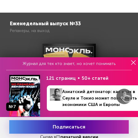
Еженедельный выпуск №33
Репакеры, на выход
Журнал для тех кто знает, но хочет понимать
121 страниц
50+ статей
Азиатский детонатор: как крах в
Сеуле и Токио может похоронить
экономики США и Европы
№7
№44 (1273)
В номере
31 октября - 6 ноября 2022
Подписаться
Месяц подписки
Попробовать
Попробовать бесплатно
бесплатно
Снова в
печатной версии