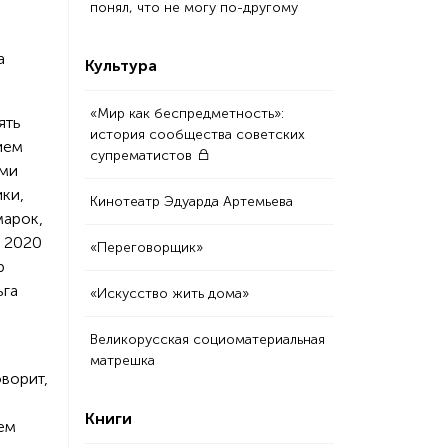
понял, что не могу по-другому
а
Культура
«Мир как беспредметность»:
ять
история сообщества советских
ием
супрематистов
ыми
ки,
Кинотеатр Эдуарда Артемьева
марок,
в 2020
«Переговорщик»
р
ьга
«Искусство жить дома»
Великорусская социоматериальная
матрешка
оворит,
Книги
ем