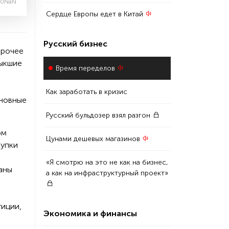
:0NaN
Сердце Европы едет в Китай
Русский бизнес
прочее
выкшие
Время переделов
Как заработать в кризис
сновные
Русский бульдозер взял разгон
ом
Цунами дешевых магазинов
купки
«Я смотрю на это не как на бизнес,
раны
а как на инфраструктурный проект»
иции,
Экономика и финансы