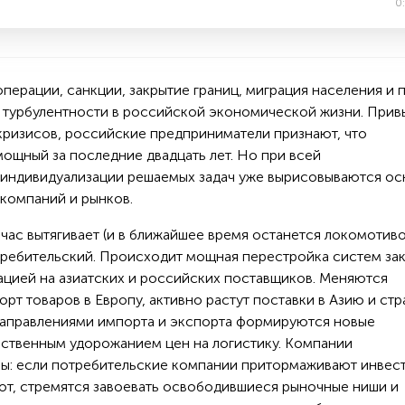
0
перации, санкции, закрытие границ, миграция населения и 
 турбулентности в российской экономической жизни. При
кризисов, российские предприниматели признают, что
ощный за последние двадцать лет. Но при всей
 индивидуализации решаемых задач уже вырисовываются о
компаний и рынков.
йчас вытягивает (и в ближайшее время останется локомотив
требительский. Происходит мощная перестройка систем за
ацией на азиатских и российских поставщиков. Меняются
рт товаров в Европу, активно растут поставки в Азию и ст
направлениями импорта и экспорта формируются новые
ественным удорожанием цен на логистику. Компании
ы: если потребительские компании притормаживают инвест
рот, стремятся завоевать освободившиеся рыночные ниши и