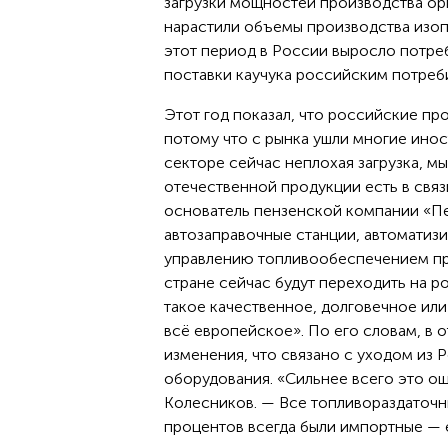
загрузки мощностей производства орг
нарастили объемы производства изопр
этот период в России выросло потребл
поставки каучука российским потреб
Этот год показал, что российские пр
потому что с рынка ушли многие ино
секторе сейчас неплохая загрузка, м
отечественной продукции есть в связ
основатель пензенской компании «П
автозаправочные станции, автоматиз
управлению топливообеспечением пре
стране сейчас будут переходить на р
такое качественное, долговечное или
всё европейское». По его словам, в
изменения, что связано с уходом из
оборудования. «Сильнее всего это о
Колесников. — Все топливораздаточн
процентов всегда были импортные — 