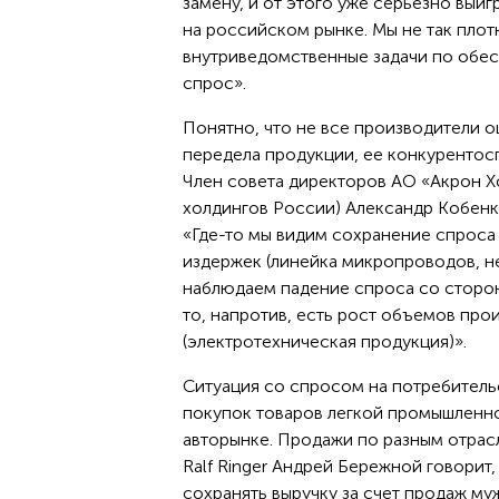
замену, и от этого уже серьезно выиг
на российском рынке. Мы не так плот
внутриведомственные задачи по обес
спрос».
Понятно, что не все производители 
передела продукции, ее конкурентос
Член совета директоров АО «Акрон Х
холдингов России) Александр Кобенко
«Где-то мы видим сохранение спроса 
издержек (линейка микропроводов, н
наблюдаем падение спроса со сторон
то, напротив, есть рост объемов про
(электротехническая продукция)».
Ситуация со спросом на потребитель
покупок товаров легкой промышленно
авторынке. Продажи по разным отрас
Ralf Ringer Андрей Бережной говорит
сохранять выручку за счет продаж му