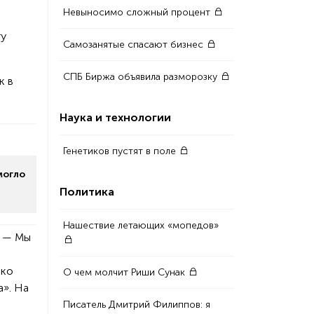
Невыносимо сложный процент
ту
Самозанятые спасают бизнес
СПБ Биржа объявила разморозку
к в
Наука и технологии
Генетиков пустят в поле
могло
Политика
Нашествие летающих «мопедов»
. — Мы
ько
О чем молчит Риши Сунак
а». На
Писатель Дмитрий Филиппов: я