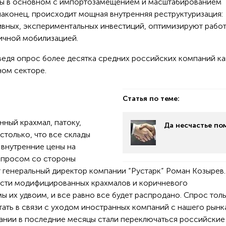
аны в основном с импортозамещением и масштабированием
наконец, происходит мощная внутренняя реструктуризация:
вных, экспериментальных инвестиций, оптимизируют рабо
тичной мобилизацией.
ведя опрос более десятка средних российских компаний ка
ном секторе.
Статья по теме:
ный крахмал, патоку,
Да несчастье по
столько, что все склады
, внутренние цены на
спросом со стороны
генеральный директор компании “Рустарк” Роман Козырев
сти модифицированных крахмалов и коричневого
ы их удвоим, и все равно все будет распродано. Спрос тол
тать в связи с уходом иностранных компаний с нашего рынк
ании в последние месяцы стали переключаться российские