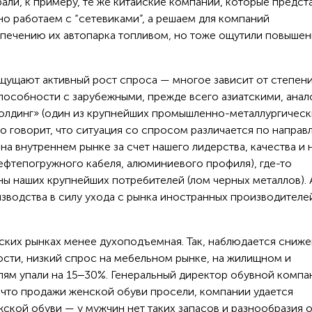
рали, к примеру, те же китайские компании, которые предст
но работаем с “сетевиками”, а решаем для компаний
печению их автопарка топливом, но тоже ощутили повыше
ощущают активный рост спроса — многое зависит от степен
пособности с зарубежными, прежде всего азиатскими, анал
олдинг» (один из крупнейших промышленно-металлургическ
 говорит, что ситуация со спросом различается по направ
на внутреннем рынке за счет нашего лидерства, качества и 
ефтепогружного кабеля, алюминиевого профиля), где-то
ы наших крупнейших потребителей (лом черных металлов). А
изводства в силу ухода с рынка иностранных производителе
ских рынках менее духоподъемная. Так, наблюдается сниж
сти, низкий спрос на мебельном рынке, на жилищном и
лям упали на 15‒30%. Генеральный директор обувной компа
, что продажи женской обуви просели, компании удается
жской обуви — у мужчин нет таких запасов и разнообразия о