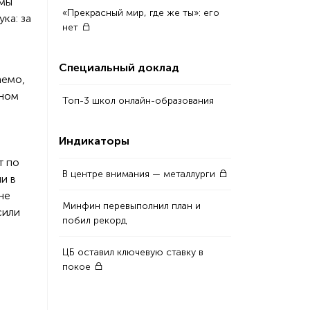
 мы
«Прекрасный мир, где же ты»: его
ка: за
нет
Специальный доклад
аемо,
нном
Топ-3 школ онлайн-образования
Индикаторы
т по
В центре внимания — металлурги
и в
не
Минфин перевыполнил план и
сили
побил рекорд
ЦБ оставил ключевую ставку в
покое