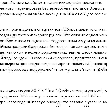
Европейские и китайские поставщики модифицированных
не могут гарантировать бесперебойные поставки. Всего за
рованных крахмалов был замещен на 30% от общего объем
рит и производитель спецтехники. «Оборот увеличился на п
годом, до трех миллиардов рублей. Это связано с увеличен
приобретением спецтехники федеральными и муниципальн
нейшем продажи будут расти благодаря новым моделям техни
идет как о комплексных дорожных машинах на шасси новых 
кой под брендом “Смоленский мусоровоз”, представленных 
 расширяем производство», — говорит генеральный директо
ны» (производство дорожной и коммунальной техники) Ол
вета директоров АО «ГК “Титан”» (нефтехимия, агропром) г
редприятия ГК «Титан» увеличили выпуск почти на 20% по
рошлого года. «В первую очередь это связано с увеличени