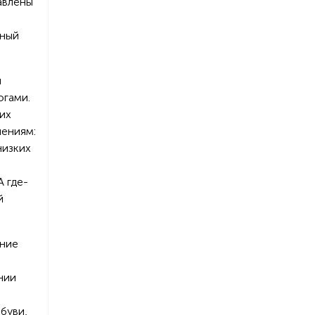
авлены
нный
и
огами.
их
лениям:
низких
 где-
й
ение
нии
буви,