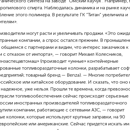
анического синтеза на заводе “Омский каучук”. Например,
опилового спирта. Наблюдалась динамика и на рынке каучу
ение этого полимера. В результате ГК “Титан” увеличила и
ителям».
оизводители могут расти и увеличивать продажи. «Это ожид
странные компании, а спрос остался прежним. В промышле
ы общаемся с партнерами и видим, что интерес заказчиков к
и с отказом от импорта», — говорит Михаил Колесников,
ензаспецавтомаш» (производит «умные» контейнерные
ированные топливораздаточные колонки, разрабатывает соф
дприятий; товарный бренд — Benza). — Многие потребител
оссийское или китайское оборудование. И сказать, что оно 
 надежное, уже нельзя. Прошли те времена, когда превозно
 отрасли топливообеспечения сейчас происходят серьезные
 России иностранных производителей топливораздаточного
щутили компании, работающие с сетевыми АЗС, — говорит
ые колонки, которые используют крупные заправки, на 90
европейские или американские. Сейчас придется искать им