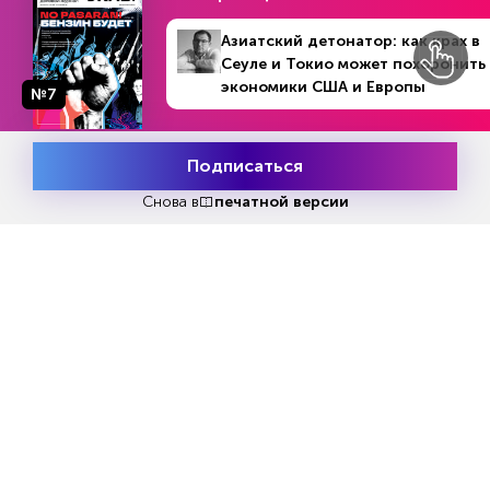
Азиатский детонатор: как крах в
Сеуле и Токио может похоронить
Попробовать бесплатно
экономики США и Европы
№7
№11 (1289)
В номере
13 - 19 марта 2023
Читать за 180 руб
Подписаться
Месяц подписки
Попробовать
бесплатно
Снова в
печатной версии
Еженедельный анонс свежих
материалов и другие новости
Все самое актуальное с доставкой в ваш электронный
ящик.
Подписаться