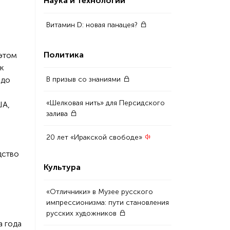
Наука и технологии
Витамин D: новая панацея?
Политика
 этом
к
В призыв со знаниями
 до
«Шелковая нить» для Персидского
ША,
залива
20 лет «Иракской свободе»
дство
Культура
«Отличники» в Музее русского
импрессионизма: пути становления
русских художников
а года