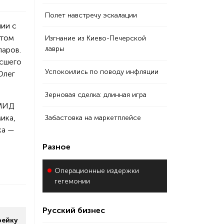
Полет навстречу эскалации
ртом
Изгнание из Киево-Печерской
лавры
ларов.
ысшего
Успокоились по поводу инфляции
Олег
Зерновая сделка: длинная игра
 МИД
ика,
Забастовка на маркетплейсе
ка —
Разное
Операционные издержки
гегемонии
Русский бизнес
рейку