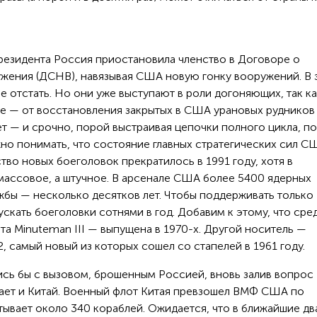
президента Россия приостановила членство в Договоре о
ужения (ДСНВ), навязывая США новую гонку вооружений. В
 отстать. Но они уже выступают в роли догоняющих, так ка
е — от восстановления закрытых в США урановых рудников
т — и срочно, порой выстраивая цепочки полного цикла, по
но понимать, что состояние главных стратегических сил С
тво новых боеголовок прекратилось в 1991 году, хотя в
ассовое, а штучное. В арсенале США более 5400 ядерных
жбы — несколько десятков лет. Чтобы поддерживать только
кать боеголовки сотнями в год. Добавим к этому, что сре
а Minuteman III — выпущена в 1970-х. Другой носитель —
 самый новый из которых сошел со стапелей в 1961 году.
ись бы с вызовом, брошенным Россией, вновь залив вопрос
вает и Китай. Военный флот Китая превзошел ВМФ США по
тывает около 340 кораблей. Ожидается, что в ближайшие дв