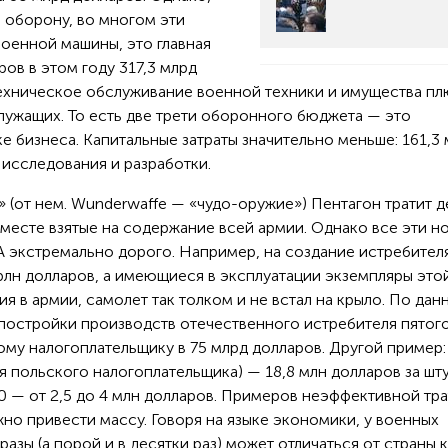
 оборону, во многом эти
военной машины, это главная
аров в этом году 317,3 млрд
техническое обслуживание военной техники и имущества п
лужащих. То есть две трети оборонного бюджета — это
е бизнеса. Капитальные затраты значительно меньше: 161,3
 исследования и разработки.
» (от нем. Wunderwaffe — «чудо-оружие») Пентагон тратит д
вместе взятые на содержание всей армии. Однако все эти н
экстремально дорого. Например, на создание истребител
трлн долларов, а имеющиеся в эксплуатации экземпляры это
я в армии, самолет так толком и не встал на крыло. По дан
 постройки производств отечественного истребителя пятог
му налогоплательщику в 75 млрд долларов. Другой пример:
я польского налогоплательщика) — 18,8 млн долларов за шту
90 — от 2,5 до 4 млн долларов. Примеров неэффективной тр
о привести массу. Говоря на языке экономики, у военных
 разы (а порой и в десятки раз) может отличаться от страны к