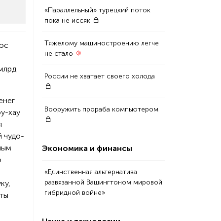
«Параллельный» турецкий поток
пока не иссяк
Тяжелому машиностроению легче
люс
не стало
 млрд
России не хватает своего холода
енег
Вооружить прораба компьютером
оу-хау
я
й чудо-
ным
Экономика и финансы
о
«Единственная альтернатива
развязанной Вашингтоном мировой
ку,
гибридной войне»
аты