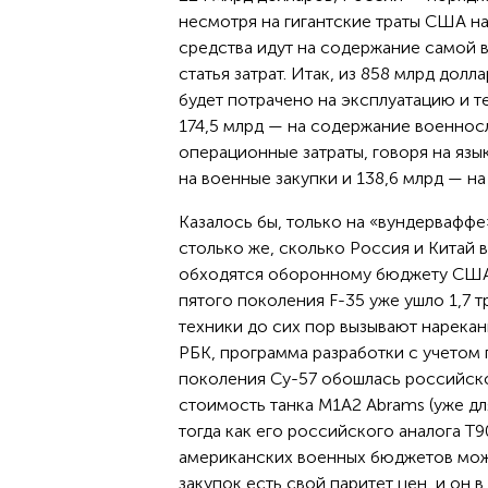
несмотря на гигантские траты США на
средства идут на содержание самой 
статья затрат. Итак, из 858 млрд долл
будет потрачено на эксплуатацию и 
174,5 млрд — на содержание военнос
операционные затраты, говоря на язык
на военные закупки и 138,6 млрд — на
Казалось бы, только на «вундерваффе
столько же, сколько Россия и Китай 
обходятся оборонному бюджету США 
пятого поколения F-35 уже ушло 1,7 
техники до сих пор вызывают нарекани
РБК, программа разработки с учетом
поколения Су-57 обошлась российско
стоимость танка М1А2 Abrams (уже дл
тогда как его российского аналога T
американских военных бюджетов можн
закупок есть свой паритет цен, и он в