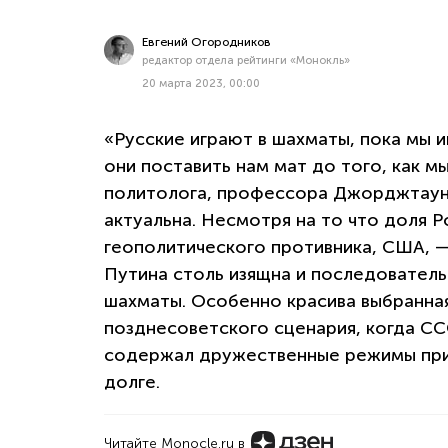
Евгений Огородников
редактор отдела рейтинги «Монокль»
20 марта 2023, 00:00
«Русские играют в шахматы, пока мы 
они поставить нам мат до того, как 
политолога, профессора Джорджтаунс
актуальна. Несмотря на то что доля Р
геополитического противника, США, 
Путина столь изящна и последователь
шахматы. Особенно красива выбранна
позднесоветского сценария, когда С
содержал дружественные режимы при
долге.
Читайте Monocle.ru в