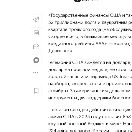
«Государственные финансы США и так находятся в чрезвычайно уязвимом, мягко говоря, положении с
32 триллионами долга и двукратным р
квартале прошлого года [на обслужив
Скорее всего, в ближайшие месяцы в
кредитного рейтинга AAA», — кратко
Дерипаска.
Гегемония США зиждется на долларе,
доллар на прошлой неделе, не стоят 
золотой запас или пирамида US Treas
наоборот, скорее это все производны
атрибуты. За американским долларом 
инструменты для поддержки боеспос
Пентагон сегодня действительно цик
армии США в 2023 году составит 858
крупный военный бюджет в мире. Нап
224 млрд долларов, России — порядк