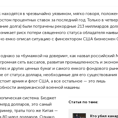
остом процентных ставок за последний год. Только в четве
ание долга] были потрачены рекордные 213 миллиардов дол
озникает риск потери священного статуса обладателя наив
, но емко описал ситуацию с финсектором США бизнесмен 
 однако за «бумажкой на доверии», как назвал российский
огромная сеть вассалов, развитая промышленность и эконом
uries и других ценных бумаг и самого емкого фондового рын
е от статуса доллара, необходимые для его существования
стоит армия и флот США, а все остальное — это лишь
обности американской военной машины.
лопическая система. Бюджет
Статья по теме:
 млрд долларов, это самый
ример, траты того же Китая —
Кто убил кана
а 80 млрд долларов. Однако,