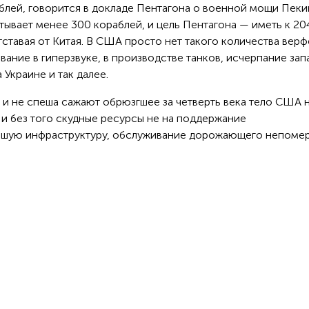
блей, говорится в докладе Пентагона о военной мощи Пеки
ывает менее 300 кораблей, и цель Пентагона — иметь к 20
тставая от Китая. В США просто нет такого количества верф
авание в гиперзвуке, в производстве танков, исчерпание зап
Украине и так далее.
 и не спеша сажают обрюзгшее за четверть века тело США 
ь и без того скудные ресурсы не на поддержание
вшую инфраструктуру, обслуживание дорожающего непоме