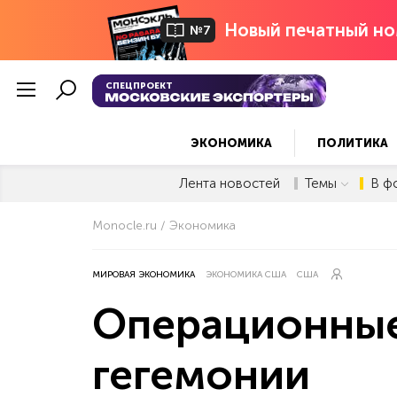
Новый печатный но
№7
СПЕЦПРОЕКТ
ЭКОНОМИКА
ПОЛИТИКА
Лента новостей
Темы
В ф
Monocle.ru
Экономика
МИРОВАЯ ЭКОНОМИКА
ЭКОНОМИКА США
США
Операционные
гегемонии