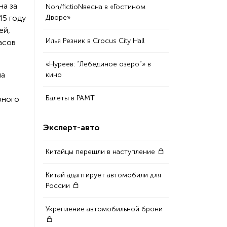
на за
Non/fictioNвесна в «Гостином
Дворе»
45 году
ей,
Илья Резник в Crocus City Hall
асов
«Нуреев: “Лебединое озеро”» в
на
кино
Балеты в РАМТ
рного
Эксперт-авто
Китайцы перешли в наступление
Китай адаптирует автомобили для
России
Укрепление автомобильной брони