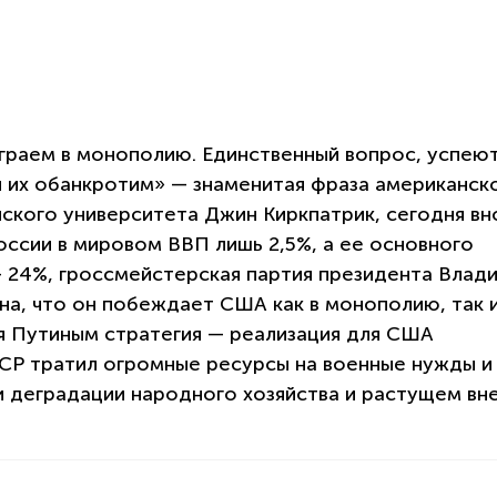
играем в монополию. Единственный вопрос, успеют
мы их обанкротим» — знаменитая фраза американск
кого университета Джин Киркпатрик, сегодня вн
оссии в мировом ВВП лишь 2,5%, а ее основного
— 24%, гроссмейстерская партия президента Влад
на, что он побеждает США как в монополию, так и
я Путиным стратегия — реализация для США
ССР тратил огромные ресурсы на военные нужды и
 деградации народного хозяйства и растущем в