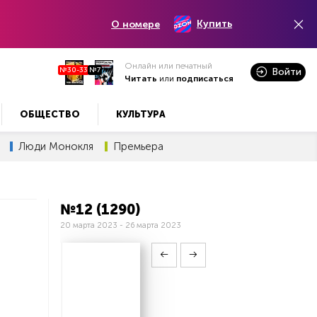
Купить
О номере
Онлайн или печатный
№30-33
№7
Войти
Читать
или
подписаться
ОБЩЕСТВО
КУЛЬТУРА
Люди Монокля
Премьера
№12 (1290)
20 марта 2023 - 26 марта 2023