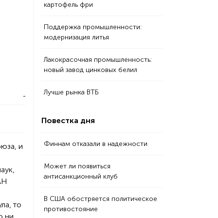
картофель фри
Поддержка промышленности:
модернизация литья
Лакокрасочная промышленность:
новый завод цинковых белил
Лучше рынка ВТБ
Повестка дня
Финнам отказали в надежности
юза, и
Может ли появиться
аук,
антисанкционный клуб
АН
В США обостряется политическое
ла, то
противостояние
ю ни