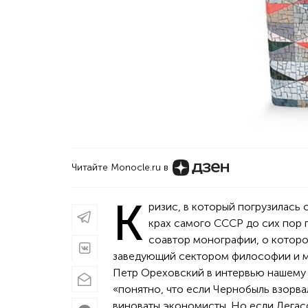
Читайте Monocle.ru в
К
ризис, в который погрузилась
крах самого СССР до сих пор 
соавтор монографии, о которо
заведующий сектором философии и м
Петр Ореховский в интервью нашему 
«понятно, что если Чернобыль взорвал
виноваты экономисты. Но если Легас