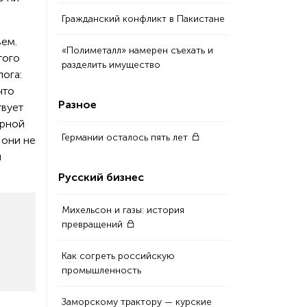
Гражданский конфликт в Пакистане
вем.
«Полиметалл» намерен съехать и
того
разделить имущество
ога:
что
Разное
твует
арной
Германии осталось пять лет
 они не
и
Русский бизнес
Михельсон и газы: история
превращений
Как согреть российскую
промышленность
Заморскому трактору — курские