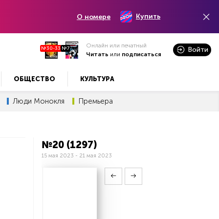
Купить
О номере
Онлайн или печатный
№30-33
№7
Войти
Читать
или
подписаться
ОБЩЕСТВО
КУЛЬТУРА
Люди Монокля
Премьера
№20 (1297)
15 мая 2023 - 21 мая 2023