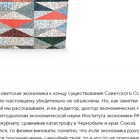
 советская экономика к концу существования Советского Со
по-настоящему убедительно не объяснены. Но, как заметил
й мы рассказываем, и ее редактор, доктор экономических н
етодологии экономической науки Института экономики Р
журналу, сравнивая катастрофу в Чернобыле и крах Союза,
ся, то физики виноваты; понятно, что если экономика рухну
ов покончил жизнь самоубийством, то я что-то не припомн