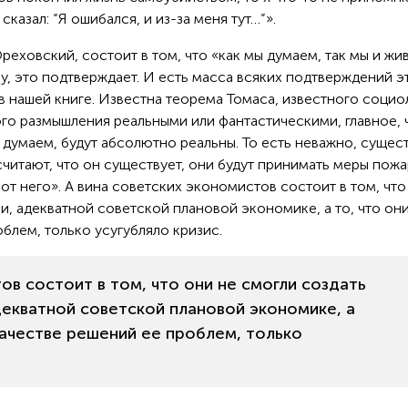
казал: “Я ошибался, и из-за меня тут…”».
реховский, состоит в том, что «как мы думаем, так мы и жи
, это подтверждает. И есть масса всяких подтверждений э
 нашей книге. Известна теорема Томаса, известного социол
го размышления реальными или фантастическими, главное, 
 думаем, будут абсолютно реальны. То есть неважно, сущес
 считают, что он существует, они будут принимать меры пож
от него». А вина советских экономистов состоит в том, что
, адекватной советской плановой экономике, а то, что он
блем, только усугубляло кризис.
ов состоит в том, что они не смогли создать
екватной советской плановой экономике, а
 качестве решений ее проблем, только