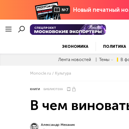
Новый печатный но
№7
СПЕЦПРОЕКТ
ЭКОНОМИКА
ПОЛИТИКА
Лента новостей
Темы
В ф
Monocle.ru
Культура
КНИГИ
БИБЛИОТЕКА
В чем винова
Александр Механик