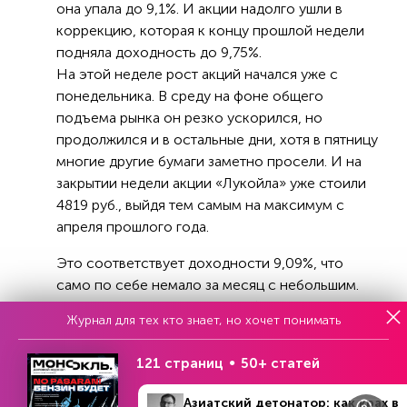
она упала до 9,1%. И акции надолго ушли в
коррекцию, которая к концу прошлой недели
подняла доходность до 9,75%.
На этой неделе рост акций начался уже с
понедельника. В среду на фоне общего
подъема рынка он резко ускорился, но
продолжился и в остальные дни, хотя в пятницу
многие другие бумаги заметно просели. И на
закрытии недели акции «Лукойла» уже стоили
4819 руб., выйдя тем самым на максимум с
апреля прошлого года.
Это соответствует доходности 9,09%, что
само по себе немало за месяц с небольшим.
Другое дело, что всю ее так быстро получить
Журнал для тех кто знает, но хочет понимать
не получится – дивидендный гэп акции
«Лукойла» обычно закрывают около двух
121 страниц
50+ статей
месяцев. Но многие и не настроены в данном
случае на сколь-нибудь краткосрочные
Азиатский детонатор: как крах в