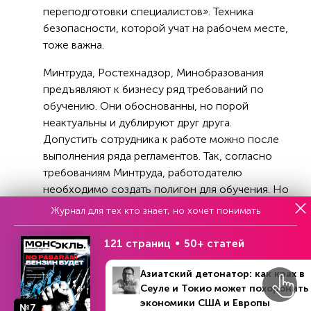
переподготовки специалистов». Техника
безопасности, которой учат на рабочем месте,
тоже важна.
Минтруда, Ростехнадзор, Минобразования
предъявляют к бизнесу ряд требований по
обучению. Они обоснованны, но порой
неактуальны и дублируют друг друга.
Допустить сотрудника к работе можно после
выполнения ряда регламентов. Так, согласно
требованиям Минтруда, работодателю
необходимо создать полигон для обучения. Но
как будут выполняться требования,
Журнал для тех кто знает, но хочет понимать
министерство оставляет на усмотрение
компании. Сегодня, когда индустриализация на
121 страниц
50+ статей
высоком уровне, а условия на рынках
меняются быстро, это не всегда оправданно.
Азиатский детонатор: как крах в
«К нам пришел заказ, мы должны срочно нанять
Сеуле и Токио может похоронить
экономики США и Европы
20 человек, обучить их. Но ведь работать надо
№7