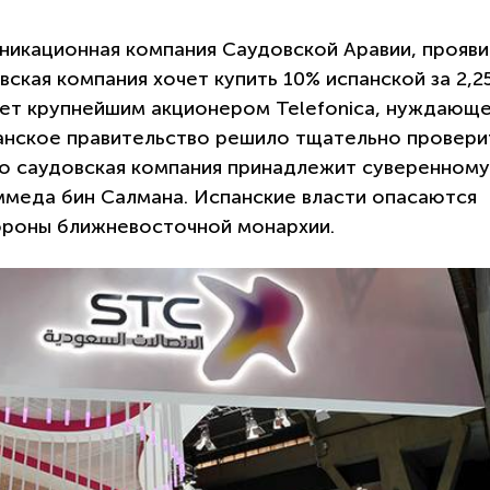
никационная компания Саудовской Аравии, прояви
вская компания хочет купить 10% испанской за 2,2
нет крупнейшим акционером Telefonica, нуждающе
панское правительство решило тщательно провери
то саудовская компания принадлежит суверенному
меда бин Салмана. Испанские власти опасаются
ороны ближневосточной монархии.