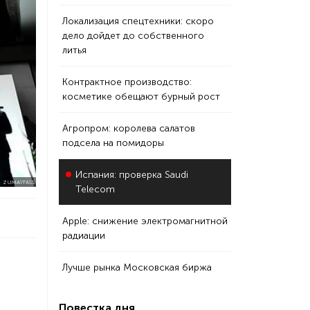
Локализация спецтехники: скоро
дело дойдет до собственного
литья
Контрактное производство:
косметике обещают бурный рост
Агропром: королева салатов
подсела на помидоры
Испания: проверка Saudi
ZUMA\TASS
Telecom
Apple: снижение электромагнитной
радиации
Лучше рынка Московская биржа
Повестка дня