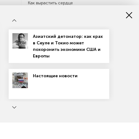
Как вырастить сердце
Политика
Итоги выборов-2023: турбулентная
Азиатский детонатор: как крах
нормальность
в Сеуле и Токио может
похоронить экономики США и
Европы
«Это год избирателей как
компетентных заказчиков для
власти»
Настоящие новости
Культура
Филипп Чижевский: «Замыкаться на
какой-то одной эпохе для меня
ь
Маркетплейсы: вход не для всех
невозможно»
Специальный доклад