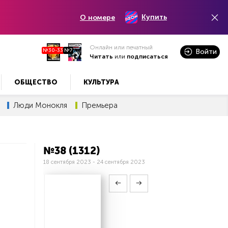
Купить
О номере
Онлайн или печатный
№30-33
№7
Войти
Читать
или
подписаться
ОБЩЕСТВО
КУЛЬТУРА
Люди Монокля
Премьера
№38 (1312)
18 сентября 2023 - 24 сентября 2023