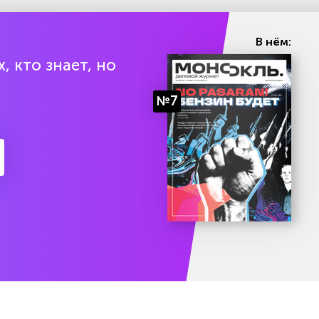
В нём:
, кто знает, но
№7
есяц подписки бесплатно
Попробоват