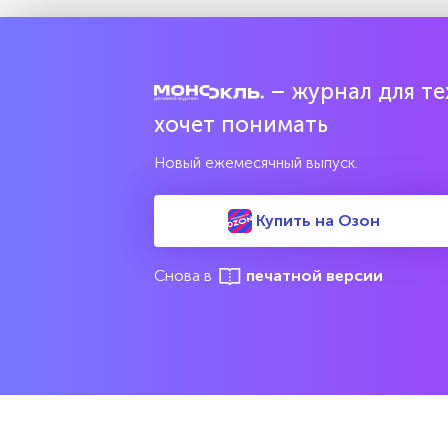
– журнал для тех
хочет понимать
Новый ежемесячный выпуск.
Купить на Озон
Снова в
печатной версии
М