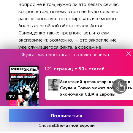
Вопрос не в том, нужно ли это делать сейчас,
вопрос в том, почему этого не было сделано
раньше, когда все оттестировать все можно
было в спокойной обстановке». Антон
Свириденко также предполагает, что сам
эксперимент, возможно, — это закрепление
уже случившегося факта, а совсем не
новшество: так как крипта уже вовсю
Журнал для тех кто знает, но хочет понимать
используется для трансграничных расчетов.
Технология все-таки победила умы
121 страниц
50+ статей
чиновников.
Азиатский детонатор: как крах в
Сеуле и Токио может похоронить
Статья по теме:
экономики США и Европы
№7
№39 (1358)
В номере
23 - 29 сентября 2024
Криптопанк для многополярного
мира
Подписаться
Месяц подписки
Попробовать
бесплатно
Снова в
печатной версии