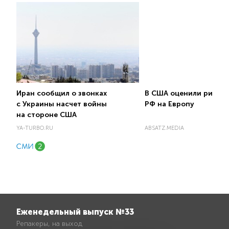
Иран сообщил о звонках
В США оценили риск н
с Украины насчет войны
РФ на Европу
на стороне США
YA-TURBO.RU
ABSATZ.MEDIA
Еженедельный выпуск №33
Репакеры, на выход