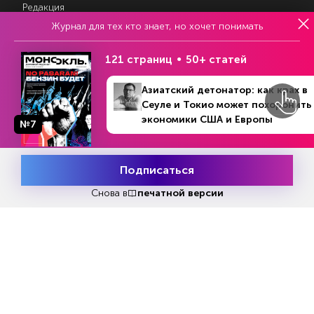
Редакция
Журнал для тех кто знает, но хочет понимать
Авторы
Контакты
121 страниц
50+ статей
Азиатский детонатор: как крах в
Магазин подписок
Сеуле и Токио может похоронить
экономики США и Европы
№7
№18 (1386)
Рекламодателям
В номере
28 апреля - 5 мая 2025
Посодействуй Monocle.ru
Подписаться
Месяц подписки
Попробовать
бесплатно
Снова в
печатной версии
Свидетельство о регистрации средства массовой информации Эл
№ ФС77-87108 от 26 марта 2024 г. Выдано Федеральной службой
по надзору в сфере массовых коммуникаций, связи и охраны
культурного наследия
© 2017—2026 АНО «Творческий коллектив Эксперт»
Политика конфиденциальности
Условия использования материалов