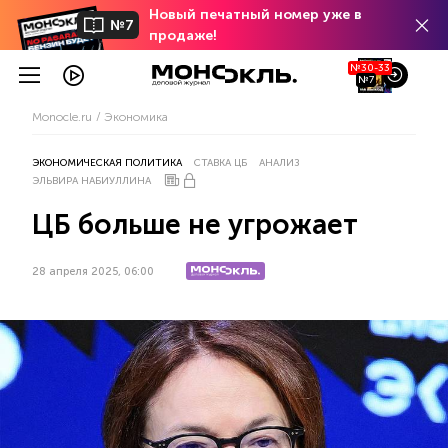
Новый печатный номер уже в
№7
продаже!
№30-33
№7
Monocle.ru
Экономика
ЭКОНОМИЧЕСКАЯ ПОЛИТИКА
СТАВКА ЦБ
АНАЛИЗ
ЭЛЬВИРА НАБИУЛЛИНА
ЦБ больше не угрожает
28 апреля 2025, 06:00