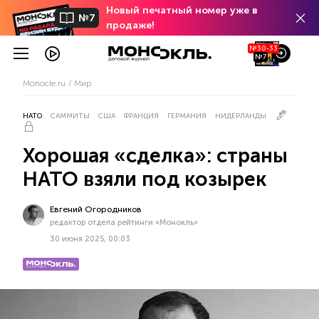
Новый печатный номер уже в
№7
продаже!
№30-33
№7
Monocle.ru
Мир
НАТО
САММИТЫ
США
ФРАНЦИЯ
ГЕРМАНИЯ
НИДЕРЛАНДЫ
Хорошая «сделка»: страны
НАТО взяли под козырек
Евгений Огородников
редактор отдела рейтинги «Монокль»
30 июня 2025, 00:03