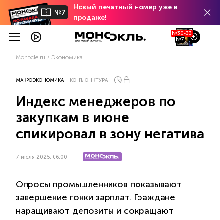
Новый печатный номер уже в
№7
продаже!
№30-33
№7
Monocle.ru
Экономика
МАКРОЭКОНОМИКА
КОНЪЮНКТУРА
Индекс менеджеров по
закупкам в июне
спикировал в зону негатива
7 июля 2025, 06:00
Опросы промышленников показывают
завершение гонки зарплат. Граждане
наращивают депозиты и сокращают