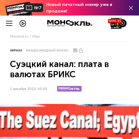
Новый печатный номер уже в
№7
продаже!
№30-33
№7
Monocle.ru
Мир
АФРИКА
МЕЖДУНАРОДНЫЙ БИЗНЕС
Суэцкий канал: плата в
валютах БРИКС
1 декабря 2025, 00:00