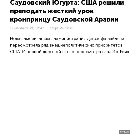
Саудовский Югурта: США решили
преподать жесткий урок
кронпринцу Саудовской Аравии
17 марта 2021, 12:47
Геворг Мирзаян
Новая американская администрация Джозефа Байдена
пересмотрела ряд внешнеполитических приоритетов
США. И первой жертвой этого пересмотра стал Эр-Рияд
AP/TASS