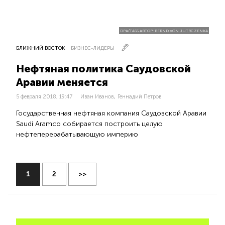
DPA/TASS АВТОР: BERND VON JUTRCZENKA
БЛИЖНИЙ ВОСТОК
БИЗНЕС-ЛИДЕРЫ
Нефтяная политика Саудовской
Аравии меняется
,
5 февраля 2018, 19:47
Иван Иванов
Геннадий Петров
Государственная нефтяная компания Саудовской Аравии
Saudi Aramco собирается построить целую
нефтеперерабатывающую империю
1
2
>>