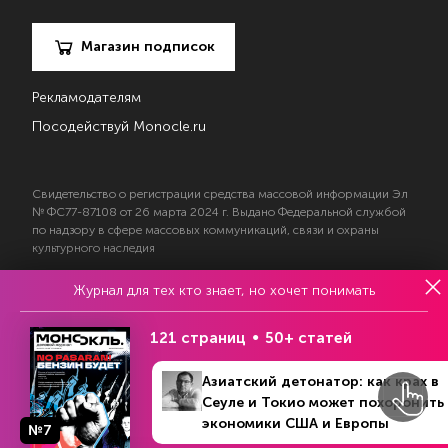
Магазин подписок
Рекламодателям
Посодействуй Monocle.ru
Свидетельство о регистрации средства массовой информации Эл
№ ФС77-87108 от 26 марта 2024 г. Выдано Федеральной службой
по надзору в сфере массовых коммуникаций, связи и охраны
культурного наследия
Журнал для тех кто знает, но хочет понимать
© 2017—2026 АНО «Творческий коллектив Эксперт»
Политика конфиденциальности
121 страниц
50+ статей
Условия использования материалов
Согласие на обработку персональных данных
Азиатский детонатор: как крах в
Сеуле и Токио может похоронить
экономики США и Европы
№7