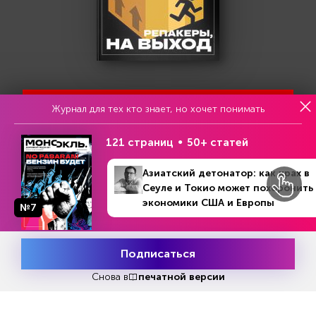
Попробовать бесплатно
Журнал для тех кто знает, но хочет понимать
121 страниц
50+ статей
Читать за 180 руб
Азиатский детонатор: как крах в
Сеуле и Токио может похоронить
экономики США и Европы
№7
Еженедельный анонс свежих
№2 (475)
В номере
28 февраля - 31 марта 2023
материалов и другие новости
Подписаться
Месяц подписки
Все самое актуальное с доставкой в ваш электронный
Попробовать
бесплатно
Снова в
печатной версии
ящик.