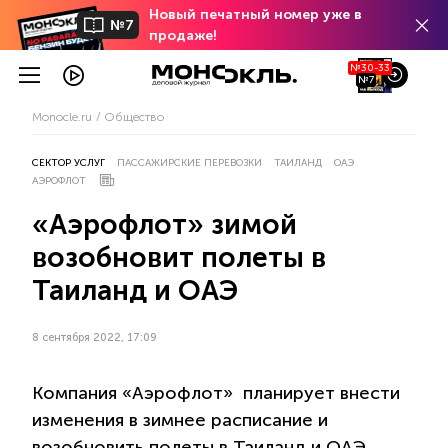
Новый печатный номер уже в
№7
продаже!
№30-33
№7
Monocle.ru
Общество
СЕКТОР УСЛУГ
ПАССАЖИРСКИЕ ПЕРЕВОЗКИ
ТАИЛАНД
ОАЭ
АЭРОФЛОТ
«Аэрофлот» зимой
возобновит полеты в
Таиланд и ОАЭ
8 сентября 2022, 17:09
Компания «Аэрофлот» планирует внести
изменения в зимнее расписание и
возобновить полеты в Таиланд и ОАЭ.