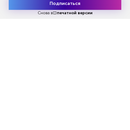
Подписаться
Месяц подписки
Попробовать
бесплатно
Снова в
печатной версии
Реклама
Читать
или
подписаться
№33
Первый месяц бесплатно
ЧИТАЙТЕ ТАКЖЕ
НОВОСТИ ПАРТНЕРОВ