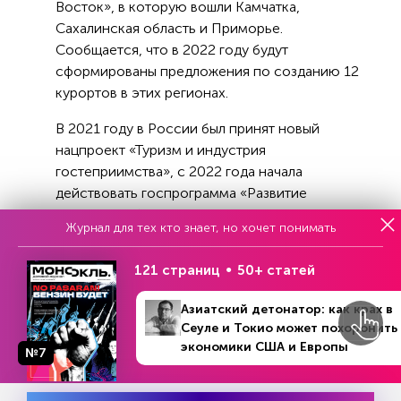
Восток», в которую вошли Камчатка,
Сахалинская область и Приморье.
Сообщается, что в 2022 году будут
сформированы предложения по созданию 12
курортов в этих регионах.
В 2021 году в России был принят новый
нацпроект «Туризм и индустрия
гостеприимства», с 2022 года начала
действовать госпрограмма «Развитие
туризма». Объем финансирования до 2024
Журнал для тех кто знает, но хочет понимать
года — 724 млрд руб.
121 страниц
50+ статей
Ранее «Эксперт»
писал о том
, что, по данным
МЧС и Минприроды, этим летом значительно
Азиатский детонатор: как крах в
выросло количество россиян, отправившихся в
Сеуле и Токио может похоронить
туристические походы, что
экономики США и Европы
№7
объясняется сокращением возможностей
выезда за рубеж и появлением более
комфортных средств размещения.