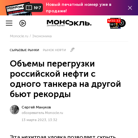
Новый печатный номер уже в
№7
продаже!
№30-33
№7
Monocle.ru
Экономика
СЫРЬЕВЫЕ РЫНКИ
РЫНОК НЕФТИ
Объемы перегрузки
российской нефти с
одного танкера на другой
бьют рекорды
Сергей Мануков
обозреватель Monocle.ru
13 марта 2023, 13:32
Эта нехитрая уловка позволяет скрыть