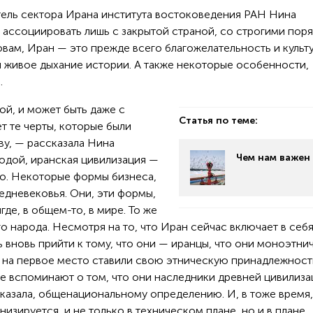
тель сектора Ирана института востоковедения РАН Нина
 ассоциировать лишь с закрытой страной, со строгими пор
овам, Иран — это прежде всего благожелательность и культ
и живое дыхание истории. А также некоторые особенности,
.
ой, и может быть даже с
Статья по теме:
т те черты, которые были
у, — рассказала Нина
Чем нам важен
одой, иранская цивилизация —
но. Некоторые формы бизнеса,
едневековья. Они, эти формы,
где, в общем-то, в мире. То же
о народа. Несмотря на то, что Иран сейчас включает в себ
 вновь прийти к тому, что они — иранцы, что они моноэтни
и на первое место ставили свою этническую принадлежност
е вспоминают о том, что они наследники древней цивилиза
 сказала, общенациональному определению. И, в тоже время,
низируется, и не только в техническом плане, но и в плане