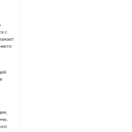
о
ся с
ражает.
 никто
цей
ые
ции,
оны,
ько