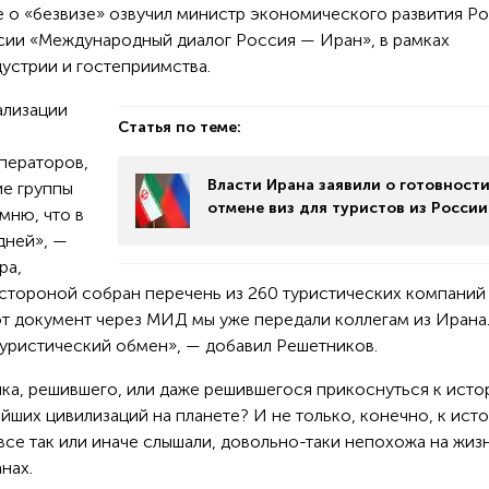
е о «безвизе» озвучил министр экономического развития Р
сии «Международный диалог Россия — Иран», в рамках
устрии и гостеприимства.
ализации
Статья по теме:
ператоров,
Власти Ирана заявили о готовности
ие группы
отмене виз для туристов из России
мню, что в
 дней», —
ра,
стороной собран перечень из 260 туристических компаний
тот документ через МИД мы уже передали коллегам из Ирана
 туристический обмен», — добавил Решетников.
ка, решившего, или даже решившегося прикоснуться к исто
йших цивилизаций на планете? И не только, конечно, к исто
все так или иначе слышали, довольно-таки непохожа на жиз
нах.