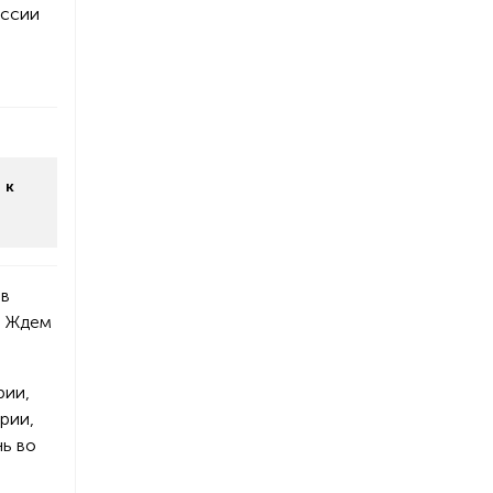
оссии
 к
 в
. Ждем
рии,
рии,
нь во