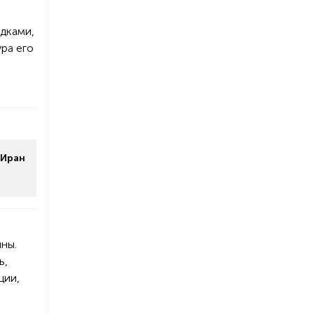
ядками,
ура его
 Иран
я
чны.
ь,
ции,