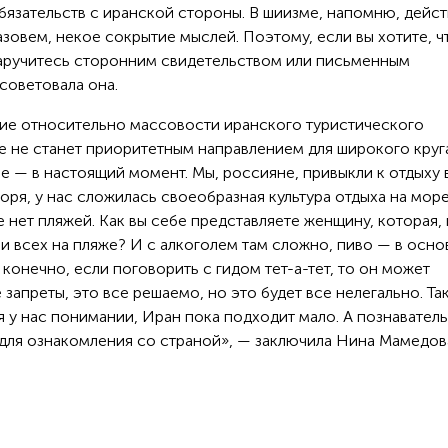
обязательств с иранской стороны. В шиизме, напомню, дейст
азовем, некое сокрытие мыслей. Поэтому, если вы хотите, 
аручитесь сторонним свидетельством или письменным
осоветовала она.
ние относительно массовости иранского туристического
е не станет приоритетным направлением для широкого круг
е — в настоящий момент. Мы, россияне, привыкли к отдыху 
моря, у нас сложилась своеобразная культура отдыха на мор
не нет пляжей. Как вы себе представляете женщину, которая,
и всех на пляже? И с алкоголем там сложно, пиво — в осн
, конечно, если поговорить с гидом тет-а-тет, то он может
апреты, это все решаемо, но это будет все нелегально. Так
 у нас понимании, Иран пока подходит мало. А познавател
т для ознакомления со страной», — заключила Нина Мамедов