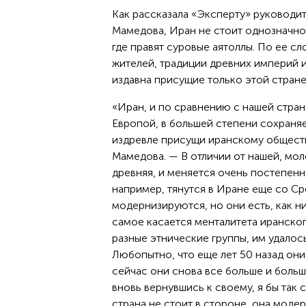
Как рассказала «Эксперту» руководи
Мамедова, Иран не стоит однозначно
где правят суровые аятоллы. По ее сл
жителей, традиции древних империй 
издавна присущие только этой стране
«Иран, и по сравнению с нашей стран
Европой, в большей степени сохраняе
издревле присущи иранскому обществ
Мамедова. — В отличии от нашей, мол
древняя, и меняется очень постепен
например, тянутся в Иране еще со Ср
модернизируются, но они есть, как ни
самое касается менталитета иранског
разные этнические группы, им удалось
Любопытно, что еще лет 50 назад он
сейчас они снова все больше и больш
вновь вернувшись к своему, я бы так
страна не стоит в стороне, она модер