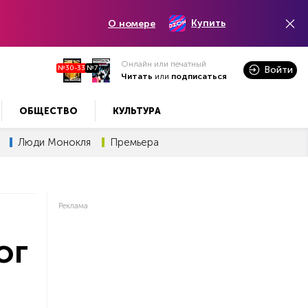
Купить
О номере
Онлайн или печатный
№30-33
№7
Войти
Читать
или
подписаться
ОБЩЕСТВО
КУЛЬТУРА
Люди Монокля
Премьера
Реклама
ог