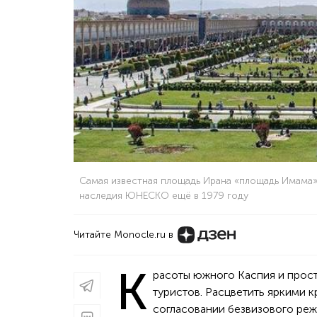
Самая известная площадь Ирана «площадь Имама»
наследия ЮНЕСКО ещё в 1979 году
Читайте Monocle.ru в
К
расоты южного Каспия и прос
туристов. Расцветить яркими к
согласовании безвизового реж