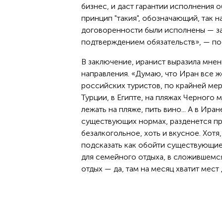
бизнес, и даст гарантии исполнения 
принцип "такия", обозначающий, так н
договоренности были исполнены — з
подтверждением обязательств», — п
В заключение, иранист выразила мне
направления. «Думаю, что Иран все ж
российских туристов, по крайней мер
Турции, в Египте, на пляжах Черного 
лежать на пляже, пить вино... А в Ира
существующих нормах, разденется пр
безалкогольное, хоть и вкусное. Хотя
подсказать как обойти существующие з
для семейного отдыха, в сложившемся
отдых — да, там на месяц хватит мес