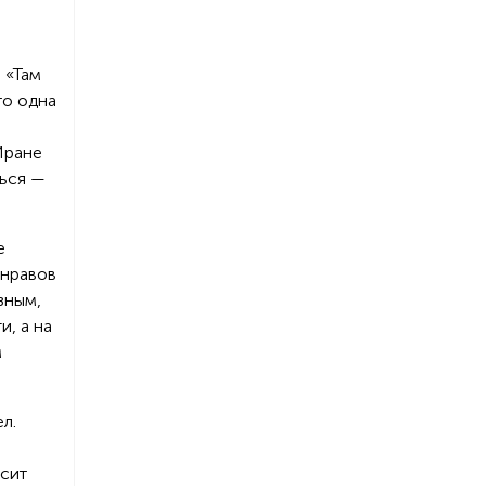
 «Там
то одна
Иране
ться —
е
 нравов
зным,
и, а на
м
л.
асит