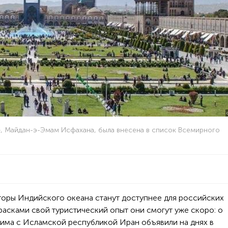
, Майдан-э-Эмам Исфахана, была внесена в список Всемирного
торы Индийского океана станут доступнее для российских
расками свой туристический опыт они смогут уже скоро: о
има с Исламской республикой Иран объявили на днях в