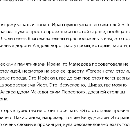
ящему узнать и понять Иран нужно узнать его жителей. «П
 начала нужно просто проехаться по этой стране, пообщать
 Люди очень благожелательны и расположены к вам, это по
нные дороги. А вдоль дорог растут розы, которые, кстати,
ческими памятниками Ирана, то Мамедова посоветовала не
столицей, несмотря на всю ее красоту. «Тегеран стал столи
старые города. Это Исфахан, где до сих пор стоят легендарн
а зороастризма Йест. Это, безусловно, Шираз, где можно
о Александром Македонским Персеполя, древней столицы
она.
которые туристам не стоит посещать. «Это отсталые провин
ице с Пакистаном, например, тот же Белуджистан. Это рай
то очень сложные провинции, куда рекомендовано ехать тол