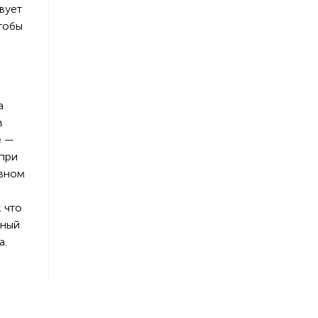
вует
чтобы
а
в
е —
 при
овном
 что
ьный
а.