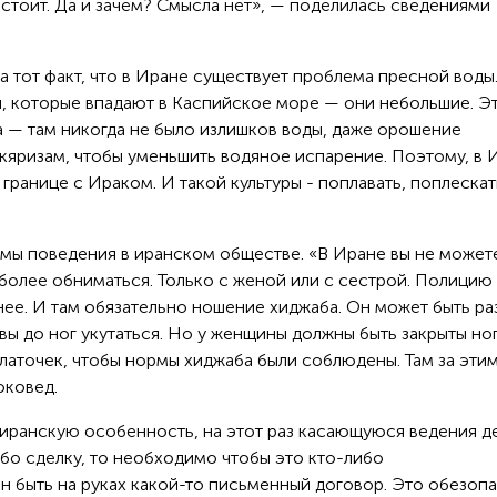
 стоит. Да и зачем? Смысла нет», — поделилась сведениями
 тот факт, что в Иране существует проблема пресной воды.
и, которые впадают в Каспийское море — они небольшие. Э
 — там никогда не было излишков воды, даже орошение
кяризам, чтобы уменьшить водяное испарение. Поэтому, в 
 границе с Ираком. И такой культуры - поплавать, поплеска
мы поведения в иранском обществе. «В Иране вы не может
 более обниматься. Только с женой или с сестрой. Полицию
нее. И там обязательно ношение хиджаба. Он может быть ра
вы до ног укутаться. Но у женщины должны быть закрыты ног
платочек, чтобы нормы хиджаба были соблюдены. Там за эти
токовед.
иранскую особенность, на этот раз касающуюся ведения де
бо сделку, то необходимо чтобы это кто-либо
ен быть на руках какой-то письменный договор. Это обезоп