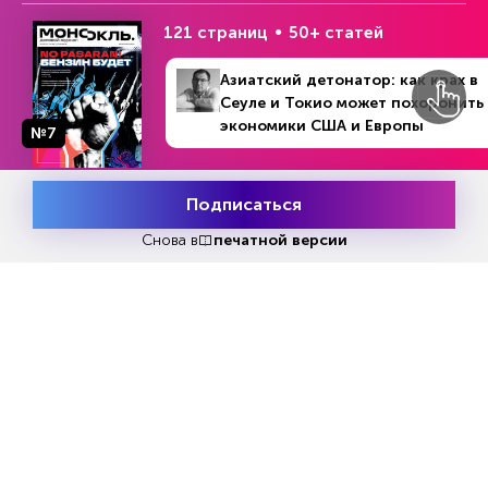
Читать
или
подписаться
№33
Первый месяц бесплатно
121 страниц
50+ статей
Азиатский детонатор: как крах в
Сеуле и Токио может похоронить
ЧИТАЙТЕ ТАКЖЕ
экономики США и Европы
№7
Подписаться
Месяц подписки
НОВОСТИ ПАРТНЕРОВ
Попробовать
бесплатно
Снова в
печатной версии
Еженедельный выпуск №33
Репакеры, на выход