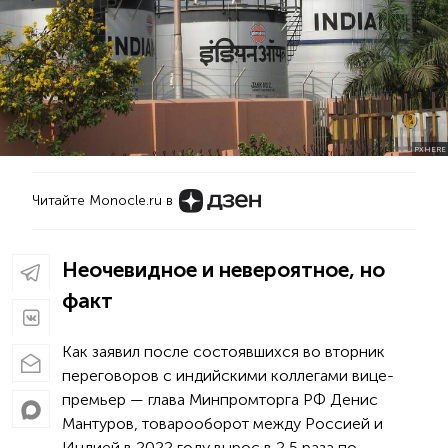
PXHERE
Читайте Monocle.ru в
Неочевидное и невероятное, но
факт
Как заявил после состоявшихся во вторник
переговоров с индийскими коллегами вице-
премьер — глава Минпромторга РФ Денис
Мантуров, товарооборот между Россией и
Индией в 2022 году вырос в 2,5 раза по