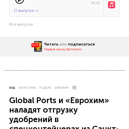
38:01
О выпуске
Все выпуски
Читать
или
подписаться
№33
Первый месяц бесплатно
ВЭД
ЛОГИСТИКА
ГК ДЕЛО
ЕВРОХИМ
Global Ports и «Еврохим»
наладят отгрузку
удобрений в
спецконтейнерах из Санкт-