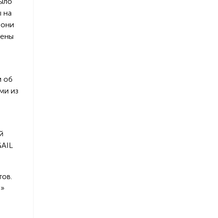
было
 на
 они
цены
и об
ми из
й
GAIL
тов.
й»