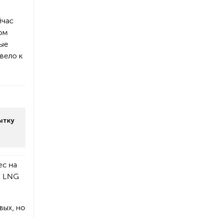
йчас
ом
ные
вело к
ытку
ес на
t LNG
вых, но