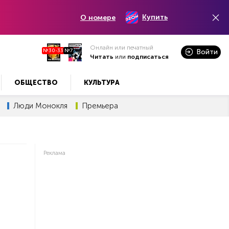
Купить
О номере
Онлайн или печатный
№30-33
№7
Войти
Читать
или
подписаться
ОБЩЕСТВО
КУЛЬТУРА
Люди Монокля
Премьера
Реклама