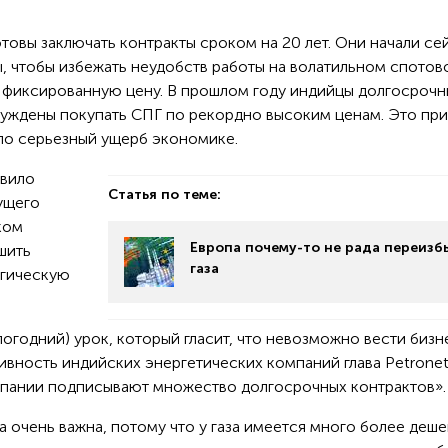
товы заключать контракты сроком на 20 лет. Они начали се
, чтобы избежать неудобств работы на волатильном спотов
во фиксированную цену. В прошлом году индийцы долгосроч
нуждены покупать СПГ по рекордно высоким ценам. Это при
ло серьезный ущерб экономике.
авило
Статья по теме:
кущего
ком
Европа почему-то не рада переизб
шить
газа
огическую
годний) урок, который гласит, что невозможно вести бизн
тивность индийских энергетических компаний глава Petrone
мпании подписывают множество долгосрочных контрактов».
а очень важна, потому что у газа имеется много более деше