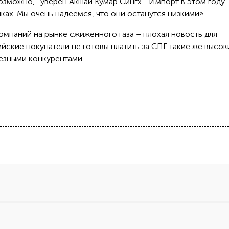
озможно,- уверен Акшай Кумар Сингх.- Импорт в этом году
ках. Мы очень надеемся, что они останутся низкими».
омпаний на рынке сжиженного газа – плохая новость для
ийские покупатели не готовы платить за СПГ такие же высок
ьезными конкурентами.