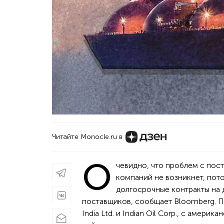
Читайте Monocle.ru в
О
чевидно, что проблем с пос
компаний не возникнет, пото
долгосрочные контракты на 
поставщиков, сообщает Bloomberg. Пе
India Ltd. и Indian Oil Corp., с амер