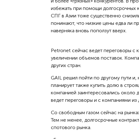
и более «грязных» конкурентов. В пр
избежать при помощи долгосрочных ко
СПГ в Азии тоже существенно снизил
понимают, что низкие цены едва ли п
наверняка вновь поползут вверх.
Petronet сейчас ведет переговоры с
увеличении объемов поставок. Компа
других стран.
GAIL решил пойти по другому пути и, 
планирует также купить долю в стро
компанией заинтересовались около д
ведет переговоры и с компаниями из 
Со свободным газом сейчас на рынках
Тем не менее, долгосрочные контрак
спотового рынка.