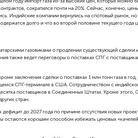
ошлом году импорт газа из-за высоких цен, которых можно 
нтрактов, сократился почти на 20%. Сейчас, конечно, цены
ись. Индийские компании вернулись на спотовый рынок, но
родержатся долго и что во второй половине текущего года 
 катарскими газовиками о продлении существующей сделки 
ния также ведет переговоры о поставках СПГ с поставщика
кроме заключения сделки о поставках 1 млн тонн газа в год,
ящемся СПГ-терминале в США. Сотрудничеством с индийско
есятка поставщиков в Соединенных Штатах. Кроме этого, 
других стран.
 дефицит до 2027 года по причине отсутствия новых проек
ты остаются хорошим способом избежать ценовых «качеле