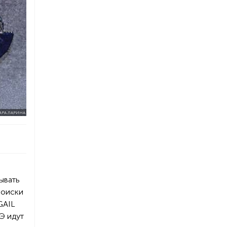
АРА ЛАРИНА
ывать
поиски
GAIL
АЭ идут