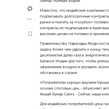
сейчас полным ходом.
Известно, что индийские компании го
подписывать долгосрочные контракты
рынке и платить за «голубое» топли
контракты не подписывали и были вы
высоким ценам на топливо и причини
Правительство Нарендры Моди пост
задачу более чем удвоить к концу те
десятилетия долю газа в энергетичес
балансе Индии для того, чтобы умень
загрязнение воздуха и улучшить экол
обстановку в стране.
«Потребители хорошо выучили (прошло
основе спотовых цен,- объясняет ак
Акшай Кумар Сингх.- Сейчас наши ко
Для индийских потребителей цена газ