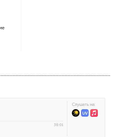
ие
Cлушать на:
38:01