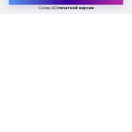
Месяц подписки
развития, который по поручению
Попробовать
бесплатно
Снова в
печатной версии
правительства России ведет государственная
корпорация ВЭБ.РФ», – пояснила министр
правительства Москвы, руководитель
департамента экономической политики и
развития Москвы
Мария Багреева
.
Столица стала первым городом в стране,
разместившим весной 2021 года «зеленые»
облигации в объеме 70 млрд рублей сроком на
7 лет. Соседства от этой эмиссии власти
города направили на экологические проекты. В
их числе строительство и реконструкция 21
станции Большой кольцевой линии
Московского метрополитена, а также закупка
400 электробусов отечественного
производства (КамАЗ и ГАЗ).