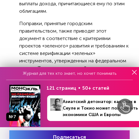
выплаты дохода, причитающиеся ему по этим
облигациям.
Поправки, принятые городским
правительством, также приводят этот
документ в соответствие с критериями
проектов «зеленого» развития и требованиям к
системе верификации «зеленых»
инструментов, утвержденных на федеральном
уровне. Так, на основе новой редакции этого
Журнал для тех кто знает, но хочет понимать
документа кредитное рейтинговое агентство
«Эксперт РА» опубликовало независимое
121 страниц
50+ статей
заключение о соответствии первого выпуска
облигаций Москвы для населения принципам
Азиатский детонатор: как крах в
зеленых облигаций и критериям зеленого
Сеуле и Токио может похоронить
финансового инструмента. «Наличие
экономики США и Европы
№7
независимого заключения позволит включить
"зеленые" столицы в перечень выпусков
финансовых инструментов устойчивого
Подписаться