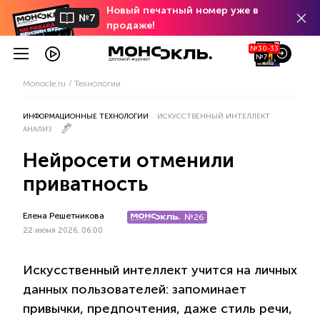
Новый печатный номер уже в
№7
продаже!
№30-33
№7
Monocle.ru
Технологии
ИНФОРМАЦИОННЫЕ ТЕХНОЛОГИИ
ИСКУССТВЕННЫЙ ИНТЕЛЛЕКТ
АНАЛИЗ
Нейросети отменили
приватность
Елена Решетникова
№26
22 июня 2026, 06:00
Искусственный интеллект учится на личных
данных пользователей: запоминает
привычки, предпочтения, даже стиль речи,