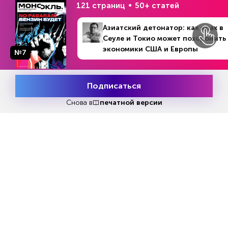
(приготовление к террористическому акту).
121 страниц
50+ статей
Азиатский детонатор: как крах в
Сеуле и Токио может похоронить
экономики США и Европы
№7
Реклама
Подписаться
Месяц подписки
Читать
или
подписаться
Попробовать
№33
бесплатно
Снова в
печатной версии
Первый месяц бесплатно
ЧИТАЙТЕ ТАКЖЕ
НОВОСТИ ПАРТНЕРОВ