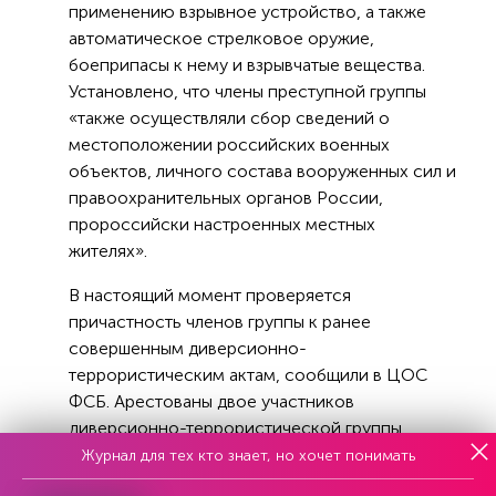
применению взрывное устройство, а также
автоматическое стрелковое оружие,
боеприпасы к нему и взрывчатые вещества.
Установлено, что члены преступной группы
«также осуществляли сбор сведений о
местоположении российских военных
объектов, личного состава вооруженных сил и
правоохранительных органов России,
пророссийски настроенных местных
жителях».
В настоящий момент проверяется
причастность членов группы к ранее
совершенным диверсионно-
террористическим актам, сообщили в ЦОС
ФСБ. Арестованы двое участников
диверсионно-террористической группы,
возбуждено уголовное дело о подготовке
Журнал для тех кто знает, но хочет понимать
теракта по ч. 3 ст. 30 и ч. 2 ст. 205 УК РФ