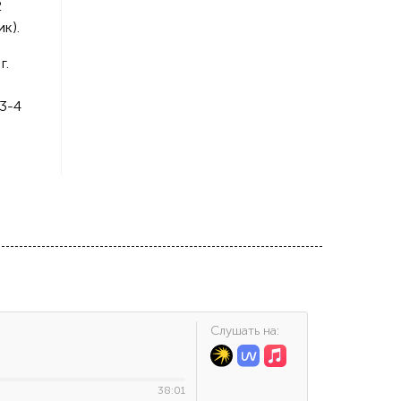
2
к).
г.
 3-4
Cлушать на:
38:01