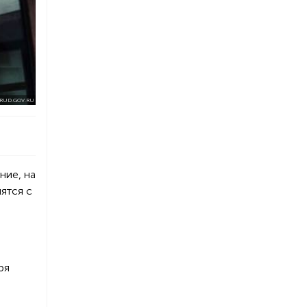
RUD.GOV.RU
ние, на
ятся с
ря