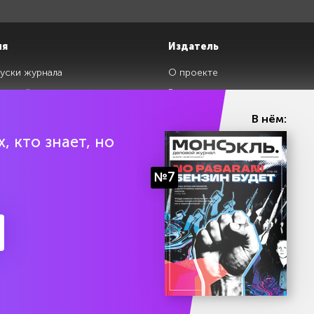
ия
Издатель
уски журнала
О проекте
изданий
Редакция
ги
Авторы
В нём:
клады
Контакты
, кто знает, но
№7
ии Эл № ФС77-87108 от 26 марта 2024 г. Выдано Федеральной службой по над
Политика конфиденциальности
Условия использования 