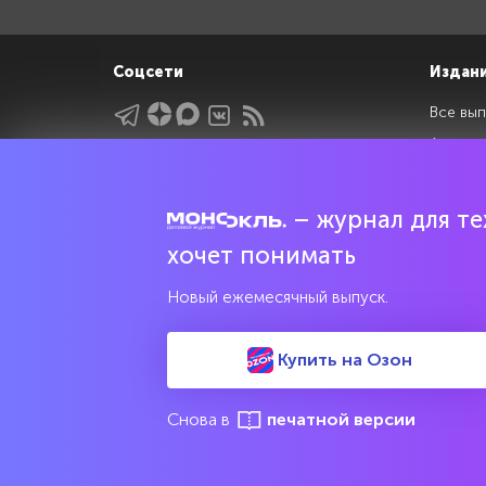
Соцсети
Издан
Все вып
Архив 
Указатели
Рейтин
Подрубрики
Спецдо
– журнал для тех
Темы
хочет понимать
Интервью
Мнения
Новый ежемесячный выпуск.
Купить на Озон
Свидетельство о регистрации средства массовой информац
культурного наследия
Снова в
печатной версии
© 2017—2026 АНО «Творческий коллектив Эксперт»