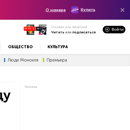
Купить
О номере
Онлайн или печатный
№30-33
№7
Войти
Читать
или
подписаться
ОБЩЕСТВО
КУЛЬТУРА
Люди Монокля
Премьера
Реклама
ду