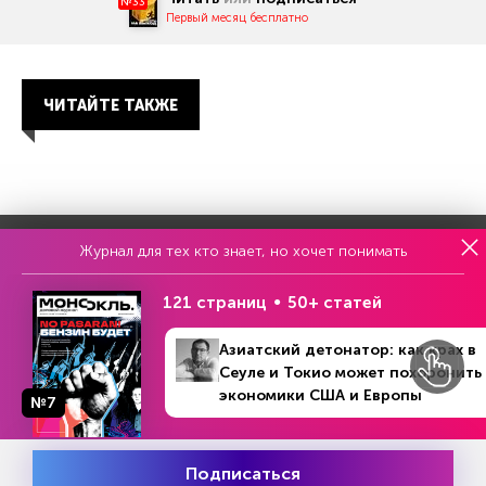
№33
Первый месяц бесплатно
ЧИТАЙТЕ ТАКЖЕ
Журнал для тех кто знает, но хочет понимать
Еженедельный выпуск №33
Репакеры, на выход
121 страниц
50+ статей
Азиатский детонатор: как крах в
Сеуле и Токио может похоронить
экономики США и Европы
№7
Подписаться
Месяц подписки