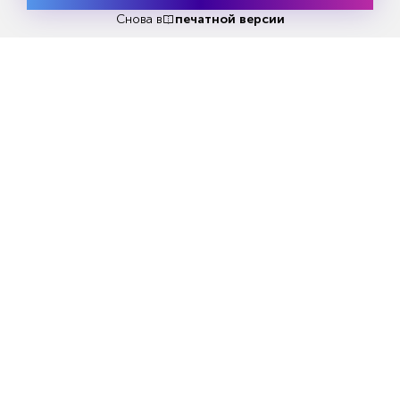
Попробовать
бесплатно
Снова в
печатной версии
Попробовать бесплатно
Читать за 180 руб
Еженедельный анонс свежих
материалов и другие новости
Все самое актуальное с доставкой в ваш электронный
ящик.