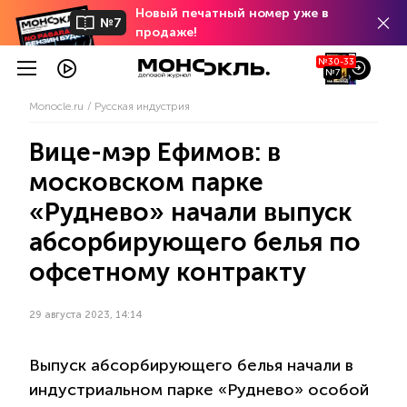
Новый печатный номер уже в
№7
продаже!
№30-33
№7
Monocle.ru
Русская индустрия
Вице-мэр Ефимов: в
московском парке
«Руднево» начали выпуск
абсорбирующего белья по
офсетному контракту
29 августа 2023, 14:14
Выпуск абсорбирующего белья начали в
индустриальном парке «Руднево» особой