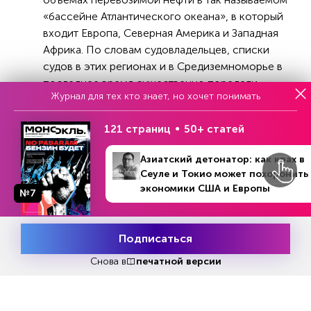
«бассейне Атлантического океана», в который
входит Европа, Северная Америка и Западная
Африка. По словам судовладельцев, списки
судов в этих регионах и в Средиземноморье в
последнее время существенно поредели.
Журнал для тех кто знает, но хочет понимать
«Это объясняется главным образом, похоже,
121 страниц
50+ статей
сезонными факторами и ростом грузопотока в
Азиатский детонатор: как крах в
Атлантическом бассейне,- говорится в
Сеуле и Токио может похоронить
аналитической записке для клиентов
экономики США и Европы
№7
инвестиционного банка Jefferies Group. Баланс
спроса и предложения по танкерам очень
напряженный. Следует учитывать и высокую
Подписаться
премию за риск.
Месяц подписки
Попробовать
бесплатно
Снова в
печатной версии
Сейчас танкерам, к примеру, с российскими
дизелем и бензином для Латинской Америки
приходится преодолевать расстояние в три