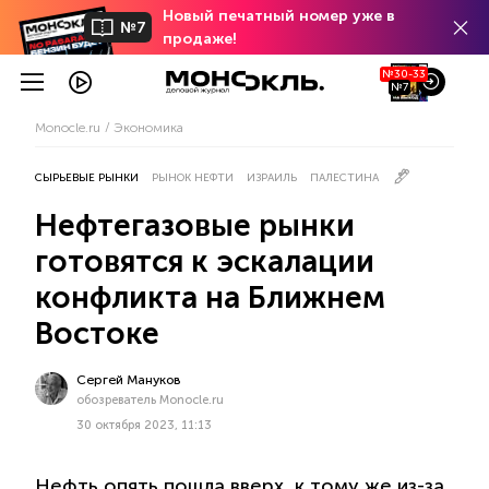
Новый печатный номер уже в
№7
продаже!
№30-33
№7
Monocle.ru
Экономика
СЫРЬЕВЫЕ РЫНКИ
РЫНОК НЕФТИ
ИЗРАИЛЬ
ПАЛЕСТИНА
Нефтегазовые рынки
готовятся к эскалации
конфликта на Ближнем
Востоке
Сергей Мануков
обозреватель Monocle.ru
30 октября 2023, 11:13
Нефть опять пошла вверх, к тому же из-за