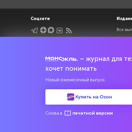
Соцсети
Издан
Все вып
Архив 
Указатели
Рейтин
Подрубрики
Спецдо
– журнал для тех
Темы
хочет понимать
Интервью
Мнения
Новый ежемесячный выпуск.
Купить на Озон
Свидетельство о регистрации средства массовой информац
культурного наследия
Снова в
печатной версии
© 2017—2026 АНО «Творческий коллектив Эксперт»