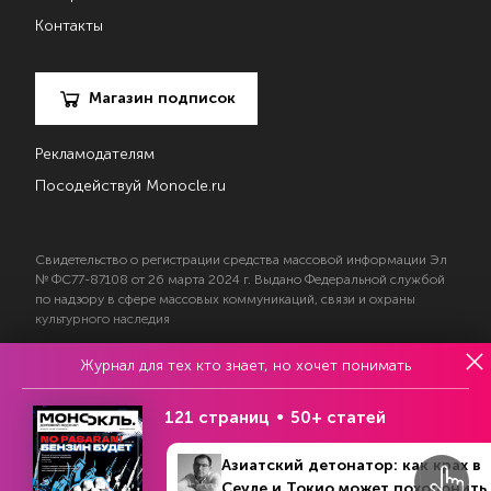
Контакты
Магазин подписок
Рекламодателям
Посодействуй Monocle.ru
Свидетельство о регистрации средства массовой информации Эл
№ ФС77-87108 от 26 марта 2024 г. Выдано Федеральной службой
по надзору в сфере массовых коммуникаций, связи и охраны
культурного наследия
Журнал для тех кто знает, но хочет понимать
© 2017—2026 АНО «Творческий коллектив Эксперт»
Политика конфиденциальности
121 страниц
50+ статей
Условия использования материалов
Согласие на обработку персональных данных
Азиатский детонатор: как крах в
Сеуле и Токио может похоронить