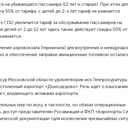
тся на убывающего пассажира (12 лет и старше). При этом дл
ка 50% от тарифа, с детей до 2-х лет тариф не взимается.
 (+7,1%) увеличится тариф за обслуживание пассажиров на
 детей от 2 до 12 лет здесь также действует скидка 50% от
 взимается.
вление аэровокзала (терминала) для внутренних и междунар
во и обеспечение заправки авиационным топливом осталас
 суд Московской области удовлетворив иск Генпрокуратуры
 столичный аэропорт «Домодедово». Речь идёт о взыскании
г», владеющего активами аэропорта.
тельных мер по иску, в частности, он обязал операционные
 доступ представителям Росавиации и ФКП «Аэропорты С
хнической документации «для исключения чрезвычайных ситу
.