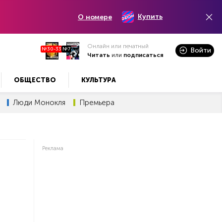
Купить
О номере
Онлайн или печатный
№30-33
№7
Войти
Читать
или
подписаться
ОБЩЕСТВО
КУЛЬТУРА
Люди Монокля
Премьера
Реклама