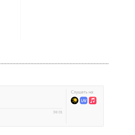
Cлушать на:
38:01