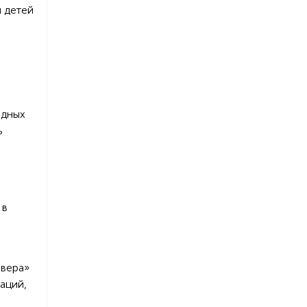
я детей
одных
ь
 в
евера»
аций,