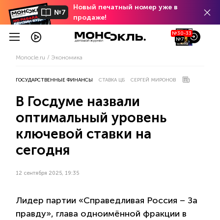
Новый печатный номер уже в
№7
продаже!
№30-33
№7
Monocle.ru
Экономика
ГОСУДАРСТВЕННЫЕ ФИНАНСЫ
СТАВКА ЦБ
СЕРГЕЙ МИРОНОВ
В Госдуме назвали
оптимальный уровень
ключевой ставки на
сегодня
12 сентября 2025, 19:35
Лидер партии «Справедливая Россия – За
правду», глава одноимённой фракции в