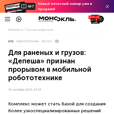
Новый печатный номер уже в
№7
продаже!
№30-33
№7
Monocle.ru
Русская индустрия
ОПК
РОБОТОТЕХНИКА
РОСТЕХ
Для раненых и грузов:
«Депеша» признан
прорывом в мобильной
робототехнике
18 сентября 2025, 09:59
Комплекс может стать базой для создания
более узкоспециализированных решений