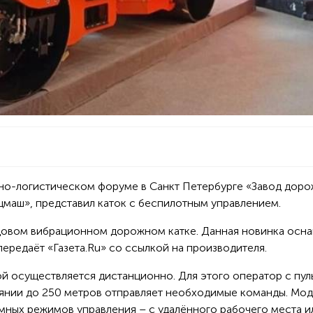
о-логистическом форуме в Санкт Петербурге «Завод дор
цмаш», представил каток с беспилотным управлением.
льцовом вибрационном дорожном катке. Данная новинка осн
ередаёт «Газета.Ru» со ссылкой на производителя.
й осуществляется дистанционно. Для этого оператор с пул
янии до 250 метров отправляет необходимые команды. Мо
ных режимов управления – с удалённого рабочего места и