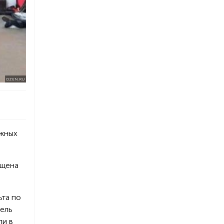
DZEN.RU
ожных
ащена
ьта по
дель
ли в