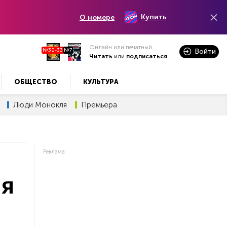
Купить
О номере
Онлайн или печатный
№30-33
№7
Войти
Читать
или
подписаться
ОБЩЕСТВО
КУЛЬТУРА
Люди Монокля
Премьера
Реклама
ля