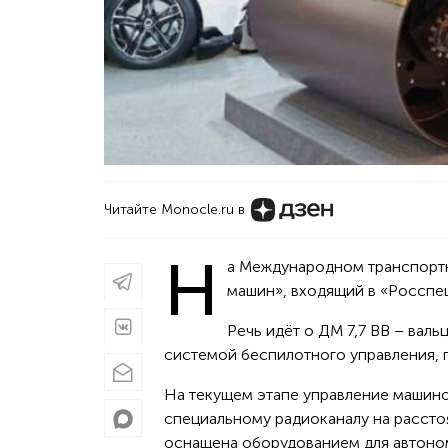
Читайте Monocle.ru в
Н
а Международном транспортн
машин», входящий в «Росспе
Речь идёт о ДМ 7,7 ВВ – ва
системой беспилотного управления, п
На текущем этапе управление машино
специальному радиоканалу на рассто
оснащена оборудованием для автоном