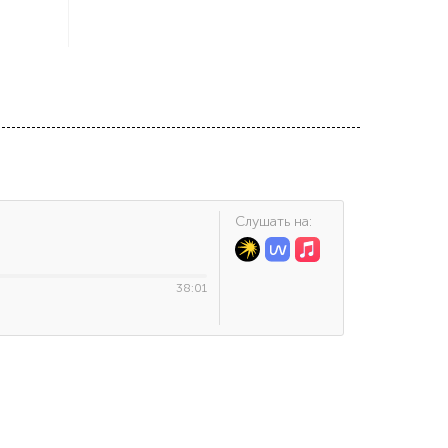
Cлушать на:
38:01