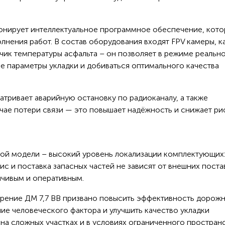
ционирует интеллектуальное программное обеспечение, кот
лнения работ. В состав оборудования входят FPV камеры, 
атчик температуры асфальта – он позволяет в режиме реальн
е параметры укладки и добиваться оптимального качества
атривает аварийную остановку по радиоканалу, а также
чае потери связи — это повышает надёжность и снижает ри
ой модели – высокий уровень локализации комплектующих:
ис и поставка запасных частей не зависят от внешних поста
йчивым и оперативным.
дрение ДМ 7,7 ВВ призвано повысить эффективность дорож
ие человеческого фактора и улучшить качество укладки
 на сложных участках и в условиях ограниченного пространс