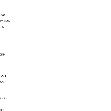
орое
камеры
ого
ски
 он
вок,
ного
тва.