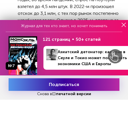
взлетел до 4,5 млн штук. В 2022-м произошел
отскок до 3,1 млн, с тех пор рынок постепенно
карабкался вверх. Однако в 2025-м, впервые за
Журнал для тех кто знает, но хочет понимать
последние три года, растущий тренд сменился
падением (см. график 1). Еще более тревожно
121 страниц
50+ статей
выглядит ситуация в текущем году: по
предварительным оценкам, продажи ноутбуков
Азиатский детонатор: как крах в
в первом квартале упали на 16%, а к декабрю,
Сеуле и Токио может похоронить
скорее всего, окажутся в отрицательной зоне.
экономики США и Европы
№7
График 1
СПРОС НА НОУТБУКИ ОПЯТЬ СЖИМАЕТСЯ
Подписаться
Месяц подписки
Попробовать
бесплатно
Снова в
печатной версии