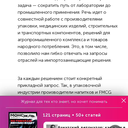
задача — сократить путь от лаборатории до
промышленного применения. Речь идет о
совместной работе с производителями
упаковки, медицинских изделий, строительных
и транспортных компонентов, решений для
агропромышленного комплекса и товаров
народного потребления. Это, в том числе,
позволило нам гибко отвечать на запросы
отраслей на импортозамещающие решения.
За каждым решением стоит конкретный
прикладной запрос. Так, в упаковочной
индустрии производители напитков и FMCG
сформулировали задачу внедрения вторичного
Журнал для тех кто знает, но хочет понимать
сырья в пищевую упаковку без изменения
существующих линий розлива и без потери
121 страниц
50+ статей
качества материала. Ответом стала линейка
Vivilen rPET: материал был адаптирован таким
Азиатский детонатор: как крах в