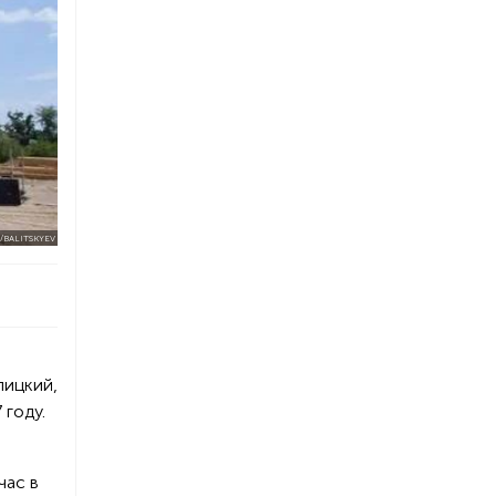
E/BALITSKYEV
лицкий,
 году.
час в