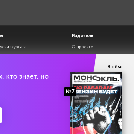
ия
Издатель
уски журнала
О проекте
изданий
Редакция
ги
Авторы
В нём:
клады
Контакты
, кто знает, но
№7
ии Эл № ФС77-87108 от 26 марта 2024 г. Выдано Федеральной службой по над