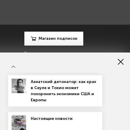
Магазин подписок
Рекламодателям
Посодействуй Monocle.ru
Азиатский детонатор: как крах
в Сеуле и Токио может
похоронить экономики США и
Европы
зору в сфере массовых коммуникаций, связи и охраны
Настоящие новости