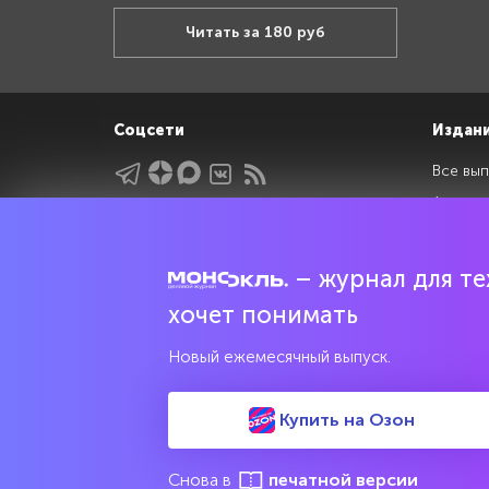
Читать за 180 руб
Соцсети
Издан
Все вып
Архив 
Указатели
Рейтин
Подрубрики
Спецдо
– журнал для тех
Темы
хочет понимать
Интервью
Мнения
Новый ежемесячный выпуск.
Купить на Озон
Свидетельство о регистрации средства массовой информац
культурного наследия
Снова в
печатной версии