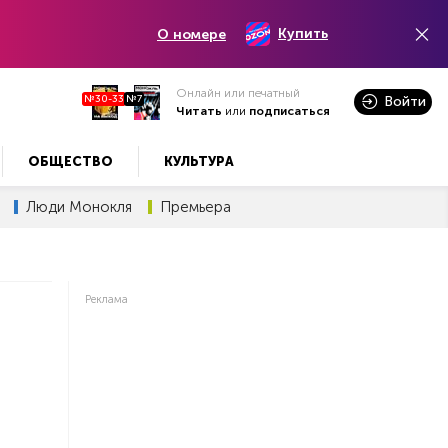
Купить
О номере
Онлайн или печатный
№30-33
№7
Войти
Читать
или
подписаться
ОБЩЕСТВО
КУЛЬТУРА
Люди Монокля
Премьера
Реклама