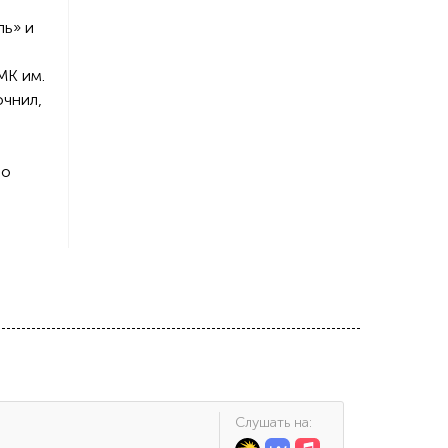
ль» и
МК им.
очнил,
 о
Cлушать на: