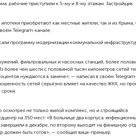
ома: рабочие приступили к 5-му и 8-му этажам. Застройщик
ипотеки приобретают как местные жители, так и из Крыма, 
своём Telegram-канале.
исали программу модернизации коммунальной инфраструкт
ружений, фильтровальных и насосных станций, более полов
з более чем шести с половиной тысяч километров сетей те
оцентов нуждаются в замене», — написал в своём Telegram
зношенность сетей серьёзно влияет на качество ЖКХ, но пр
 сроки.
то осмотрел не только жилой комплекс, но и строящийся
центр на 350 мест. «В больнице два корпуса: инфекционны
завершили в декабре, по второму выходят на финишную отд
тр должен быть готов», — сообщил вице-премьер.