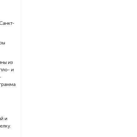
Санкт-
уры
ины из
пло- и
-
ограмма
й и
елку.