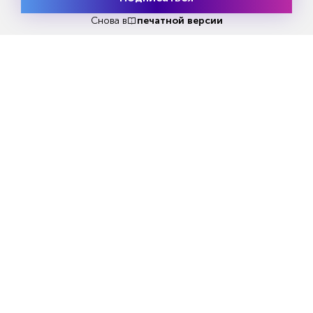
Месяц подписки
Попробовать
бесплатно
Снова в
печатной версии
Назван главный враг молодости
WSJ: Трамп изменил м
Зеленском и действия
ABNEWS.RU
REGNUM.RU
Еженедельный выпуск №33
Репакеры, на выход