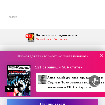
Реклама
Читать
или
подписаться
№33
Первый месяц бесплатно
Журнал для тех кто знает, но хочет понимать
ЧИТАЙТЕ ТАКЖЕ
121 страниц
50+ статей
Азиатский детонатор: как крах в
НОВОСТИ ПАРТНЕРОВ
Сеуле и Токио может похоронить
экономики США и Европы
№7
Подписаться