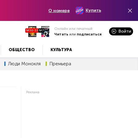
Купить
О номере
Онлайн или печатный
№30-33
№7
Войти
Читать
или
подписаться
ОБЩЕСТВО
КУЛЬТУРА
Люди Монокля
Премьера
Реклама