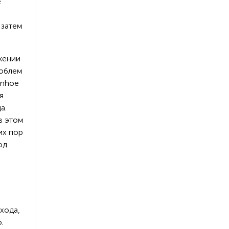
е
 затем
ижении
роблем
anhoe
я
а.
в этом
их пор
од.
хода,
.