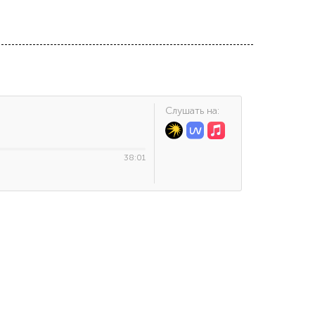
Cлушать на:
38:01