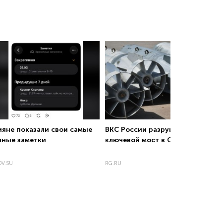
ияне показали свои самые
ВКС России разрушили
нные заметки
ключевой мост в Славянске
V.SU
RG.RU