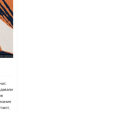
АРА ЛАРИНА
час
 давали
ов
имание
тают,