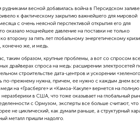
рудниками весной добавилась война в Персидском заливе
ривело к фактическому закрытию важнейшего для мировой
месяца с очень неясной перспективой открытия его для
то оказало мощнейшее давление на поставки не только
ко второму за пять лет глобальному энергетическому кризи
, конечно же, и медь.
, таким образом, крупные проблемы, а вот со спросом все
рных драйверах спроса на медь: расширении электросетей п
тельном строительстве дата-центров и ускорении «зеленог
дь по-прежнему нужна, причем, ее нужно с каждым днем все
а меди на «Грасберге» и «Камоа-Какуле» вернется на полную
 неразберихи в США, что тоже оказывает на глобальный ры
еделенности с Ормузом, эксперты все больше считают, что
рее не циклический, как думали раньше, а структурный хар
ный металл пришли надолго.