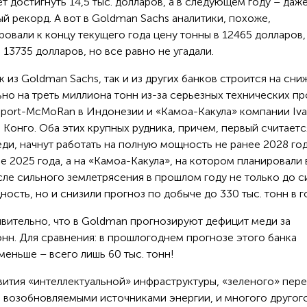
т достигнуть 14,5 тыс. долларов, а в следующем году – даж
вый рекорд. А вот в Goldman Sachs аналитики, похоже,
ровали к концу текущего года цену тонны в 12465 долларов,
13735 долларов, но все равно не угадали.
к из Goldman Sachs, так и из других банков строится на сн
но на треть миллиона тонн из-за серьезных технических п
eeport-McMoRan в Индонезии и «Камоа-Какула» компании Iv
Конго. Оба этих крупных рудника, причем, первый считаетс
и, начнут работать на полную мощность не ранее 2028 год
е 2025 года, а на «Камоа-Какула», на котором планировали 
осле сильного землетрясения в прошлом году не только до с
ость, но и снизили прогноз по добыче до 330 тыс. тонн в г
ивительно, что в Goldman прогнозируют дефицит меди за
нн. Для сравнения: в прошлогоднем прогнозе этого банка
меньше – всего лишь 60 тыс. тонн!
вития «интеллектуальной» инфраструктуры, «зеленого» пере
а возобновляемыми источниками энергии, и многого другого