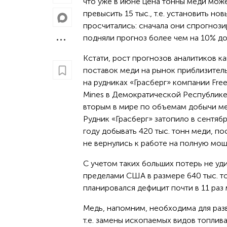
что уже в июне цена тонны меди може
превысить 15 тыс., т.е. установить но
просчитались: сначала они спрогнози
подняли прогноз более чем на 10% до 
Кстати, рост прогнозов аналитиков ка
поставок меди на рынок приблизитель
на рудниках «Грасберг» компании Fr
Mines в Демократической Республике 
вторым в мире по объемам добычи мед
Рудник «Грасберг» затопило в сентябр
году добывать 420 тыс. тонн меди, п
не вернулись к работе на полную мощн
С учетом таких больших потерь не уд
пределами США в размере 640 тыс. то
планировался дефицит почти в 11 раз 
Медь, напомним, необходима для раз
т.е. замены ископаемых видов топлив