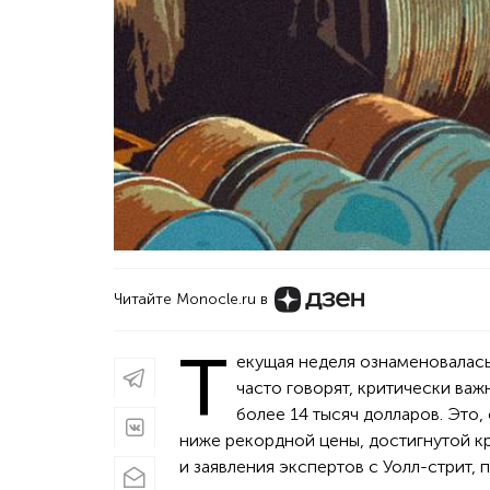
Читайте Monocle.ru в
Т
екущая неделя ознаменовалась 
часто говорят, критически ва
более 14 тысяч долларов. Это,
ниже рекордной цены, достигнутой к
и заявления экспертов с Уолл-стрит, 