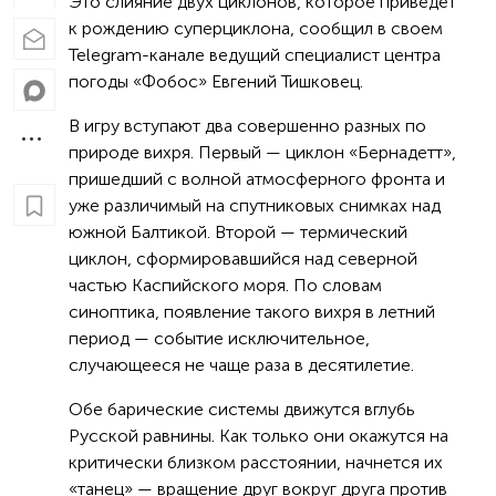
Это слияние двух циклонов, которое приведет
к рождению суперциклона, сообщил в своем
Telegram-канале ведущий специалист центра
погоды «Фобос» Евгений Тишковец.
В игру вступают два совершенно разных по
природе вихря. Первый — циклон «Бернадетт»,
пришедший с волной атмосферного фронта и
уже различимый на спутниковых снимках над
южной Балтикой. Второй — термический
циклон, сформировавшийся над северной
частью Каспийского моря. По словам
синоптика, появление такого вихря в летний
период — событие исключительное,
случающееся не чаще раза в десятилетие.
Обе барические системы движутся вглубь
Русской равнины. Как только они окажутся на
критически близком расстоянии, начнется их
«танец» — вращение друг вокруг друга против