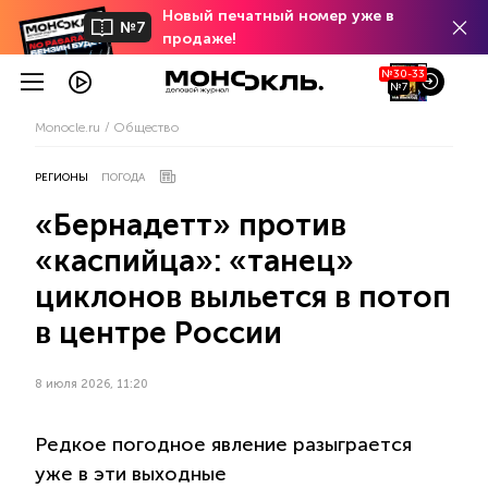
Новый печатный номер уже в
№7
продаже!
№30-33
№7
Monocle.ru
Общество
РЕГИОНЫ
ПОГОДА
«Бернадетт» против
«каспийца»: «танец»
циклонов выльется в потоп
в центре России
8 июля 2026, 11:20
Редкое погодное явление разыграется
уже в эти выходные