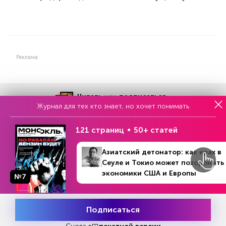
Реклама
Читать
или
подписаться
№33
Журнал для тех кто знает, но хочет понимать
Первый месяц бесплатно
121 страниц
50+ статей
ЧИТАЙТЕ ТАКЖЕ
Азиатский детонатор: как крах в
Сеуле и Токио может похоронить
экономики США и Европы
№7
НОВОСТИ ПАРТНЕРОВ
Подписаться
Месяц подписки
Попробовать