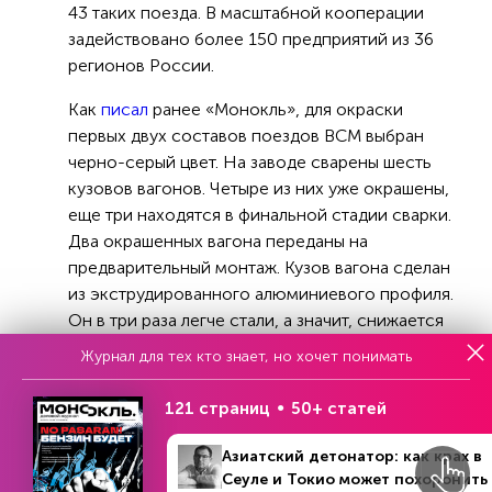
43 таких поезда. В масштабной кооперации
задействовано более 150 предприятий из 36
регионов России.
Как
писал
ранее «Монокль», для окраски
первых двух составов поездов ВСМ выбран
черно-серый цвет. На заводе сварены шесть
кузовов вагонов. Четыре из них уже окрашены,
еще три находятся в финальной стадии сварки.
Два окрашенных вагона переданы на
предварительный монтаж. Кузов вагона сделан
из экструдированного алюминиевого профиля.
Он в три раза легче стали, а значит, снижается
нагрузка на путь — это критично при скоростях
Журнал для тех кто знает, но хочет понимать
до 400 км/ч.
121 страниц
50+ статей
Азиатский детонатор: как крах в
Сеуле и Токио может похоронить