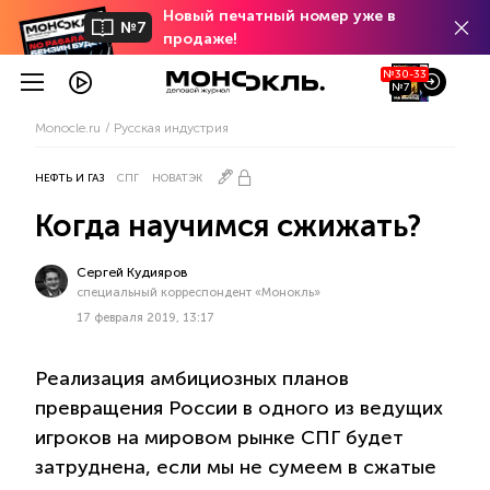
Новый печатный номер уже в
№7
продаже!
№30-33
№7
Monocle.ru
Русская индустрия
НЕФТЬ И ГАЗ
СПГ
НОВАТЭК
Когда научимся сжижать?
Сергей Кудияров
специальный корреспондент «Монокль»
17 февраля 2019, 13:17
Реализация амбициозных планов
превращения России в одного из ведущих
игроков на мировом рынке СПГ будет
затруднена, если мы не сумеем в сжатые