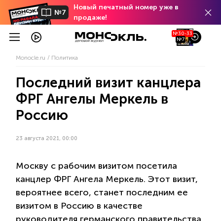
Новый печатный номер уже в
№7
продаже!
№30-33
№7
Monocle.ru
Политика
Последний визит канцлера
ФРГ Ангелы Меркель в
Россию
23 августа 2021, 00:00
Москву с рабочим визитом посетила
канцлер ФРГ Ангела Меркель. Этот визит,
вероятнее всего, станет последним ее
визитом в Россию в качестве
руководителя германского правительства.