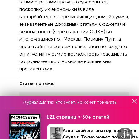
этими странами права на суверенитет,
поскольку их экономики (в виде
гастарбайтеров, перечисляющих домой суммы,
эквивалентные доходным статьям бюджета) и
безопасность (через гарантии ОДКБ) во
многом зависят от Москвы. Позиция Путина
была якобы не совсем правильной потому, что
он упустил ту самую возможность «расширить
сотрудничество с новым американским
президентом».
Статья по теме:
«Кладбище империй» или почему
Журнал для тех кто знает, но хочет понимать
американцы провалились в
Афганистане
121 страниц
50+ статей
Азиатский детонатор: как крах в
Ни для кого не секрет, что росийско-
Сеуле и Токио может похоронить