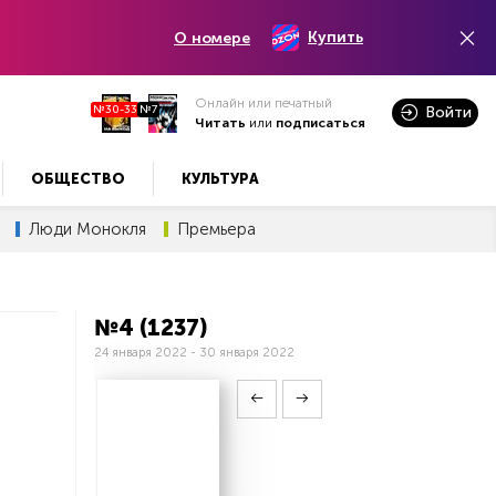
Купить
О номере
Онлайн или печатный
№30-33
№7
Войти
Читать
или
подписаться
ОБЩЕСТВО
КУЛЬТУРА
Люди Монокля
Премьера
№4 (1237)
24 января 2022 - 30 января 2022