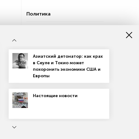
Политика
Украина Зеленского: страна
бесконечного полураспада
«Закладывается новая эпоха в
мировых отношениях»
Азиатский детонатор: как крах
в Сеуле и Токио может
похоронить экономики США и
Сугробы Беглова: почему
Европы
Петербург ежегодно не
справляется с зимой
Настоящие новости
Культура
Театры: слияния и поглощения
ь
«Авангард: на телеге в XXI век»
Маркетплейсы: вход не для всех