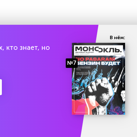
В нём:
, кто знает, но
№7
есяц подписки бесплатно
Попробоват