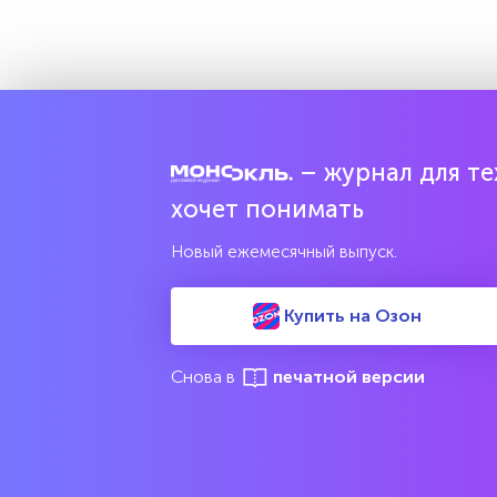
– журнал для тех
хочет понимать
Новый ежемесячный выпуск.
Купить на Озон
Снова в
печатной версии
М