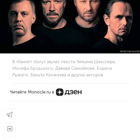
MOSCOW SHOW
В «Гамлет story» звучат тексты Уильяма Шекспира,
Иосифа Бродского, Давида Самойлова, Бориса
Рыжего, Бахыта Кенжеева и других авторов
Читайте Monocle.ru в