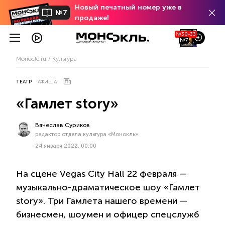
Новый печатный номер уже в
№7
продаже!
№30-33
№7
Monocle.ru
Культура
ТЕАТР
АФИША
«Гамлет story»
Вячеслав Суриков
редактор отдела культура «Монокль»
24 января 2022, 00:00
На сцене Vegas City Hall 22 февраля —
музыкально-драматическое шоу «Гамлет
story». Три Гамлета нашего времени —
бизнесмен, шоумен и офицер спецслужб