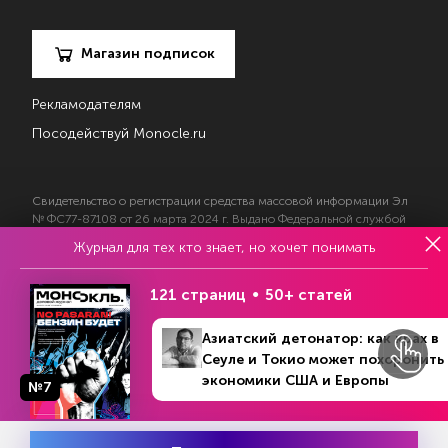
Магазин подписок
Рекламодателям
Посодействуй Monocle.ru
Свидетельство о регистрации средства массовой информации Эл
№ ФС77-87108 от 26 марта 2024 г. Выдано Федеральной службой
по надзору в сфере массовых коммуникаций, связи и охраны
Журнал для тех кто знает, но хочет понимать
культурного наследия
121 страниц
50+ статей
© 2017—2026 АНО «Творческий коллектив Эксперт»
Азиатский детонатор: как крах в
Политика конфиденциальности
Условия использования материалов
Сеуле и Токио может похоронить
Согласие на обработку персональных данных
экономики США и Европы
№7
№4 (1237)
В номере
24 - 30 января 2022